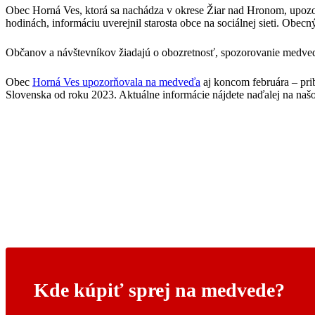
Obec Horná Ves, ktorá sa nachádza v okrese Žiar nad Hronom, upozor
hodinách, informáciu uverejnil starosta obce na sociálnej sieti. Obec
Občanov a návštevníkov žiadajú o obozretnosť, spozorovanie medveď
Obec
Horná Ves upozorňovala na medveďa
aj koncom februára – pri
Slovenska od roku 2023. Aktuálne informácie nájdete naďalej na naš
Kde kúpiť sprej na medvede?