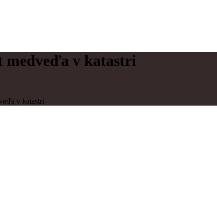
t medveďa v katastri
eďa v katastri