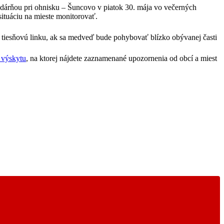
odárňou pri ohnisku – Šuncovo v piatok 30. mája vo večerných
situáciu na mieste monitorovať.
tiesňovú linku, ak sa medveď bude pohybovať blízko obývanej časti
 výskytu
, na ktorej nájdete zaznamenané upozornenia od obcí a miest