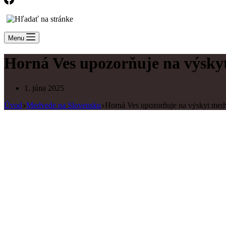
Menu
Horná Ves upozorňuje na výsky
1. júna 2025
Úvod
Medvede na Slovensku
Horná Ves upozorňuje na výskyt medv