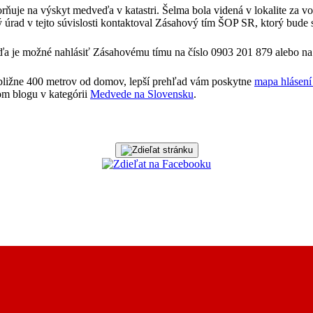
ňuje na výskyt medveďa v katastri. Šelma bola videná v lokalite za v
ný úrad v tejto súvislosti kontaktoval Zásahový tím ŠOP SR, ktorý bude 
a je možné nahlásiť Zásahovému tímu na číslo 0903 201 879 alebo na 
bližne 400 metrov od domov, lepší prehľad vám poskytne
mapa hlásení
om blogu v kategórii
Medvede na Slovensku
.