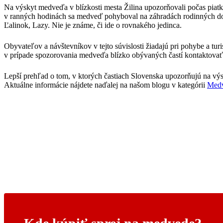
Na výskyt medveďa v blízkosti mesta Žilina upozorňovali počas piatk
v ranných hodinách sa medveď pohyboval na záhradách rodinných do
Ľalinok, Lazy. Nie je známe, či ide o rovnakého jedinca.
Obyvateľov a návštevníkov v tejto súvislosti žiadajú pri pohybe a t
v prípade spozorovania medveďa blízko obývaných častí kontaktovať 
Lepší prehľad o tom, v ktorých častiach Slovenska upozorňujú na v
Aktuálne informácie nájdete naďalej na našom blogu v kategórii
Medv