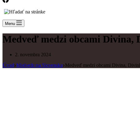
Menu
Medveď medzi obcami Divina, 
2. novembra 2024
Úvod
Medvede na Slovensku
Medveď medzi obcami Divina, Divin