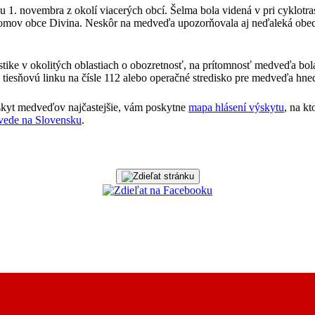
u 1. novembra z okolí viacerých obcí. Šelma bola videná v pri cyklotr
mov obce Divina. Neskôr na medveďa upozorňovala aj neďaleká obec 
uristike v okolitých oblastiach o obozretnosť, na prítomnosť medveďa
tiesňovú linku na čísle 112 alebo operačné stredisko pre medveďa hned
ýskyt medveďov najčastejšie, vám poskytne
mapa hlásení výskytu
, na k
ede na Slovensku
.