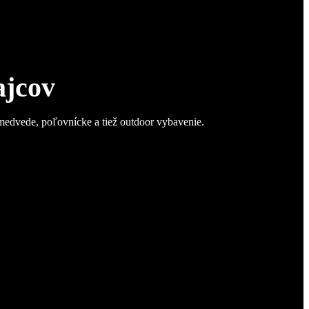
ajcov
 medvede, poľovnícke a tiež outdoor vybavenie.