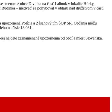
ase smerom z obce Divinka na časť Lalinok v lokalite Hôrky,
Rudinka – medveď sa pohyboval v oblasti nad družstvom v časti
 bola upozornená Polícia a Zásahový tím ŠOP SR. Občania môžu
ého na čísle 18 081.
torej nájdete zaznamenané upozornenia od obcí a miest Slovenska.