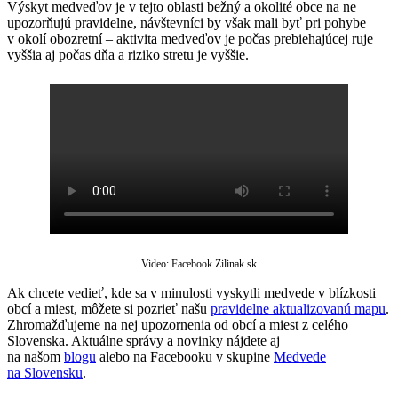
Výskyt medveďov je v tejto oblasti bežný a okolité obce na ne
upozorňujú pravidelne, návštevníci by však mali byť pri pohybe
v okolí obozretní – aktivita medveďov je počas prebiehajúcej ruje
vyššia aj počas dňa a riziko stretu je vyššie.
Video: Facebook Zilinak.sk
Ak chcete vedieť, kde sa v minulosti vyskytli medvede v blízkosti
obcí a miest, môžete si pozrieť našu
pravidelne aktualizovanú mapu
.
Zhromažďujeme na nej upozornenia od obcí a miest z celého
Slovenska. Aktuálne správy a novinky nájdete aj
na našom
blogu
alebo na Facebooku v skupine
Medvede
na Slovensku
.