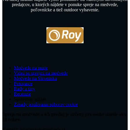
predajcov, u ktorých nájdete v ponuke spreje na medvede,
poľovnícke a tiež outdoor vybavenie.
Medvede na mape
Videá so sprejmi na medvede
Medvede na Slovensku
Fotopasce
Rady a tipy
Recenzie
Spravovať súhlas
Zásady používania súborov cookie
Spreje na medvede a ich predaj je určený pre osoby staršie ako
18 rokov.
Kontakt: info@sprejnamedveda.sk