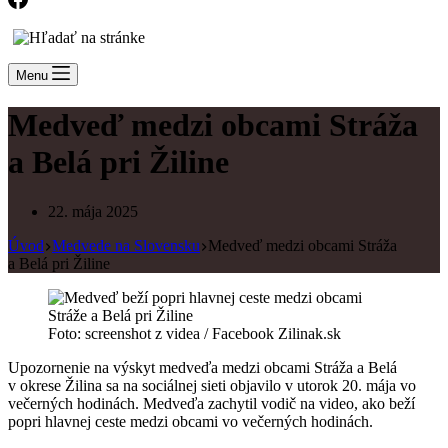
Menu
Medveď medzi obcami Stráža
a Belá pri Žiline
22. mája 2025
Úvod
Medvede na Slovensku
Medveď medzi obcami Stráža
a Belá pri Žiline
Foto: screenshot z videa / Facebook Zilinak.sk
Upozornenie na výskyt medveďa medzi obcami Stráža a Belá
v okrese Žilina sa na sociálnej sieti objavilo v utorok 20. mája vo
večerných hodinách. Medveďa zachytil vodič na video, ako beží
popri hlavnej ceste medzi obcami vo večerných hodinách.