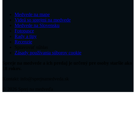
Medvede na mape
Videá so sprejmi na medvede
Medvede na Slovensku
Fotopasce
Rady a tipy
Recenzie
Spravovať súhlas
Zásady používania súborov cookie
Spreje na medvede a ich predaj je určený pre osoby staršie ako
18 rokov.
Kontakt: info@sprejnamedveda.sk
© 2026 Sprej na medveďa