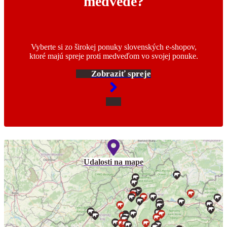
medvede?
Vyberte si zo širokej ponuky slovenských e-shopov,
ktoré majú spreje proti medveďom vo svojej ponuke.
Zobraziť spreje
Udalosti na mape