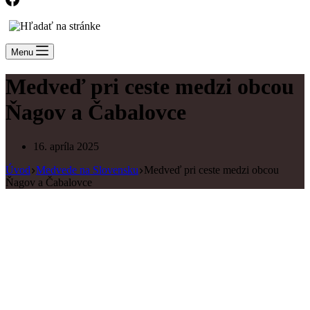
Menu
Medveď pri ceste medzi obcou
Ňagov a Čabalovce
16. apríla 2025
Úvod
Medvede na Slovensku
Medveď pri ceste medzi obcou
Ňagov a Čabalovce