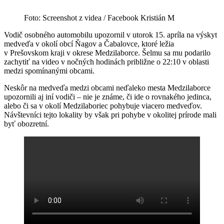
Foto: Screenshot z videa / Facebook Kristián M
Vodič osobného automobilu upozornil v utorok 15. apríla na výskyt
medveďa v okolí obcí Ňagov a Čabalovce, ktoré ležia
v Prešovskom kraji v okrese Medzilaborce. Šelmu sa mu podarilo
zachytiť na video v nočných hodinách približne o 22:10 v oblasti
medzi spomínanými obcami.
Neskôr na medveďa medzi obcami neďaleko mesta Medzilaborce
upozornili aj iní vodiči – nie je známe, či ide o rovnakého jedinca,
alebo či sa v okolí Medzilaboriec pohybuje viacero medveďov.
Návštevníci tejto lokality by však pri pohybe v okolitej prírode mali
byť obozretní.