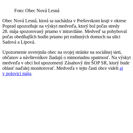
Foto: Obec Nová Lesná
Obec Nová Lesná, ktorá sa nachádza v Prešovskom kraji v okrese
Poprad upozorňuje na výskyt medveďa, ktorý bol počas stredy
28. mája spozorovaný priamo v intraviláne. Medveď sa pohyboval
počas obedňajších hodín priamo pri rodinných domoch na ulici
Sadová a Lipová.
Upozornenie uverejnila obec na svojej stránke na sociálnej sieti,
občanov a návštevníkov žiadajú o mimoriadnu opatrnosť. Na výskyt
medveďa v obci bol upozornený Zásahový tím ŠOP SR, ktorý bude
oblasť naďalej monitorovať. Medveďa v tejto časti obce videli
aj
v polovici mája
.