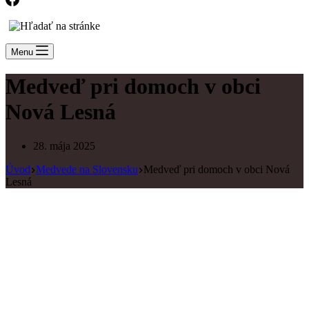
Menu
Medveď pri domoch v obci
Nová Lesná
28. mája 2025
Úvod
Medvede na Slovensku
Medveď pri domoch v obci Nová
Lesná