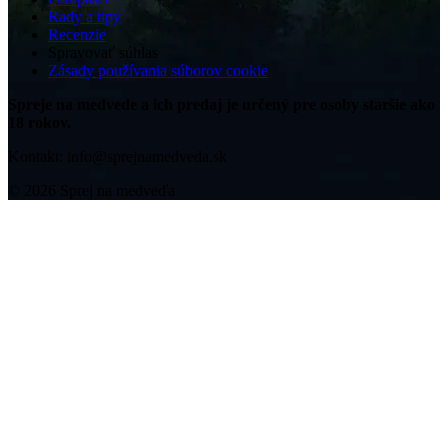
Rady a tipy
Recenzie
Spravovať súhlas
Zásady používania súborov cookie
Spreje na medvede a ich predaj je určený pre osoby staršie ako
18 rokov.
Kontakt: info@sprejnamedveda.sk
© 2026 Sprej na medveďa