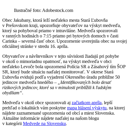
Ilustračné foto: Adobestock.com
Obec Jakubany, ktorá leží neďaleko mesta Stará Ľubovňa
v Prešovskom kraji, upozorňuje obyvateľov na výskyt medveďa,
ktorý sa pohyboval priamo v intraviláne. Medveďa spozorovali
v ranných hodinách o 7:15 priamo pri bytových domoch v časti
Carinka – severná časť obce. Upozornenie uverejnila obec na svojej
oficiálnej stránke v stredu 16. apríla.
Obyvateľov a návštevníkov v tejto súvislosti žiadajú pri pohybe
v okolí o mimoriadnu opatrnosť, na výskyt medveďa v obci
neďaleko Levoče bola upozornená Polícia SR a Zásahový tím ŠOP
SR, ktorý bude situáciu naďalej monitorovať. V okrese Stará
Ľubovňa evidujú podľa vyjadrení Okresného úradu približne 50
jedincov medveďa hnedého –
„Identifikovaných bolo desať
rizikových jedincov, ktoré sa v minulosti priblížili k ľudským
obydliam“
.
Medveďa v okolí obce spozorovali aj
začiatkom apríla
, lepší
prehľad o lokalitách vám poskytne
mapa hlásení výskytu
, na ktorej
nájdete zaznamenané upozornenia od obcí a miest Slovenska.
Aktuálne informácie nájdete naďalej na našom blogu
v kategórii
Medvede na Slovensku
.