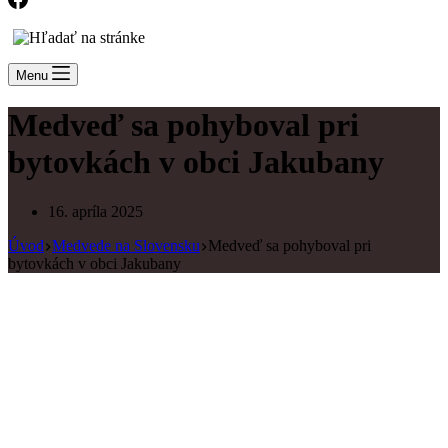
Menu
Medveď sa pohyboval pri
bytovkách v obci Jakubany
16. apríla 2025
Úvod
Medvede na Slovensku
Medveď sa pohyboval pri
bytovkách v obci Jakubany