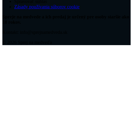
Spravovať súhlas
Zásady používania súborov cookie
Spreje na medvede a ich predaj je určený pre osoby staršie ako
18 rokov.
Kontakt: info@sprejnamedveda.sk
© 2026 Sprej na medveďa