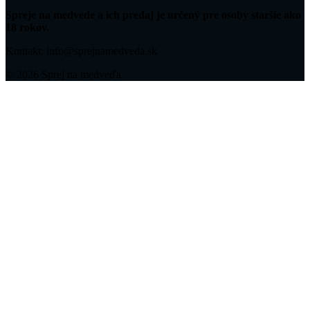
Spreje na medvede a ich predaj je určený pre osoby staršie ako
18 rokov.
Kontakt: info@sprejnamedveda.sk
© 2026 Sprej na medveďa