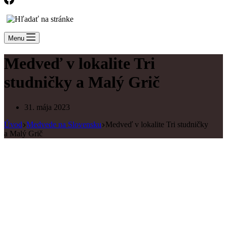
Menu
Medveď v lokalite Tri
studničky a Malý Grič
31. mája 2023
Úvod
Medvede na Slovensku
Medveď v lokalite Tri studničky
a Malý Grič