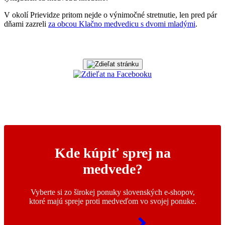
V okolí Prievidze pritom nejde o výnimočné stretnutie, len pred pár
dňami zazreli
za obcou Klačno medvedicu s dvomi mladými
.
Kde kúpiť sprej na
medvede?
Vyberte si zo širokej ponuky slovenských e-shopov,
ktoré majú spreje proti medveďom vo svojej ponuke.