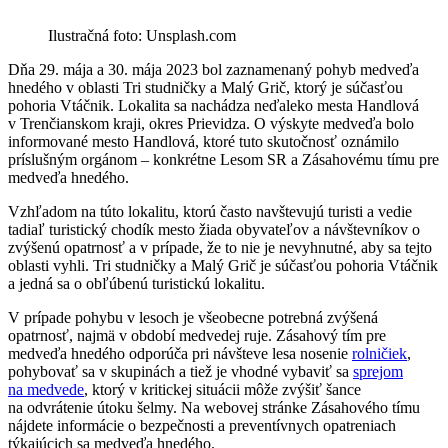
Ilustračná foto: Unsplash.com
Dňa 29. mája a 30. mája 2023 bol zaznamenaný pohyb medveďa
hnedého v oblasti Tri studničky a Malý Grič, ktorý je súčasťou
pohoria Vtáčnik. Lokalita sa nachádza neďaleko mesta Handlová
v Trenčianskom kraji, okres Prievidza. O výskyte medveďa bolo
informované mesto Handlová, ktoré tuto skutočnosť oznámilo
príslušným orgánom – konkrétne Lesom SR a Zásahovému tímu pre
medveďa hnedého.
Vzhľadom na túto lokalitu, ktorú často navštevujú turisti a vedie
tadiaľ turistický chodík mesto žiada obyvateľov a návštevníkov o
zvýšenú opatrnosť a v prípade, že to nie je nevyhnutné, aby sa tejto
oblasti vyhli. Tri studničky a Malý Grič je súčasťou pohoria Vtáčnik
a jedná sa o obľúbenú turistickú lokalitu.
V prípade pohybu v lesoch je všeobecne potrebná zvýšená
opatrnosť, najmä v období medvedej ruje. Zásahový tím pre
medveďa hnedého odporúča pri návšteve lesa nosenie
rolničiek
,
pohybovať sa v skupinách a tiež je vhodné vybaviť sa
sprejom
na medvede
, ktorý v kritickej situácii môže zvýšiť šance
na odvrátenie útoku šelmy. Na webovej stránke Zásahového tímu
nájdete informácie o bezpečnosti a preventívnych opatreniach
týkajúcich sa medveďa hnedého.