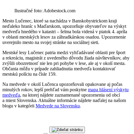
Ilustračné foto: Adobestock.com
Mesto Lučenec, ktoré sa nachádza v Banskobystrickom kraji
neďaleko hraníc s Maďarskom, upozorňuje obyvateľov na výskyt
medveďa hnedého v katastri – šelma bola videná v piatok 4. apríla
v oblasti mestských lesov za záhradkárskou osadou. Upozornenie
uverejnilo mesto na svojej stránke na sociálnej sieti.
Mestské lesy Lučenec patria medzi vyhľadávané oblasti pre šport
a rekreáciu, magistrát z uvedeného dôvodu žiada návštevníkov, aby
zvýšili obozretnosť nie len pri pohybe v lese, ale aj v okolí mesta.
Občania môžu v prípade zahliadnutia medveďa kontaktovať
mestskú políciu na čísle 159.
Na medvede v okolí Lučenca upozorňovali opakovane aj počas
minulých rokov, lepší prehľad vám poskytne
mapa hlásení výskytu
medveďa
, na ktorej nájdete zaznamenané upozornenia od obcí
a miest Slovenska. Aktuálne informácie nájdete naďalej na našom
blogu v kategórii
Medvede na Slovensku
.