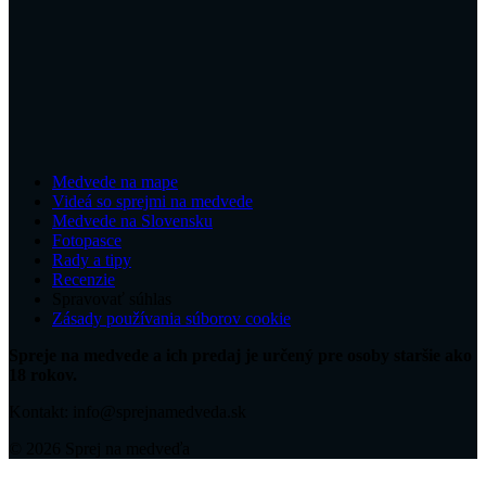
Medvede na mape
Videá so sprejmi na medvede
Medvede na Slovensku
Fotopasce
Rady a tipy
Recenzie
Spravovať súhlas
Zásady používania súborov cookie
Spreje na medvede a ich predaj je určený pre osoby staršie ako
18 rokov.
Kontakt: info@sprejnamedveda.sk
© 2026 Sprej na medveďa