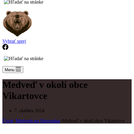
Vybrať sprej
Menu
Medveď v okolí obce
Vikartovce
7. októbra 2024
Úvod
Medvede na Slovensku
Medveď v okolí obce Vikartovce