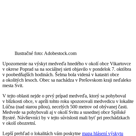
Ilustračné foto: Adobestock.com
Upozornenie na výskyt medveďa hnedého v okolí obce Vikartovce
v okrese Poprad sa na sociálnej sieti objavilo v pondelok 7. októbra
v poobedňajších hodinách. Šelma bola videná v katastri obce
a okolitých lesoch. Obec sa nachádza v Prešovskom kraji neďaleko
mesta Svit.
V tejto oblasti nejde o prvý prípad medveďa, ktorý sa pohyboval
v blízkosti obce, v apríli tohto roku spozorovali medvedicu v lokalite
Lúčna (nad starou pílou), necelých 500 metrov od obývanej časti.
Medvede sa pohybovali aj v okolí Svitu a susednej obce Spišské
Bystré. Návštevníci by v tejto súvislosti mali byť pri prechádzkach
v okolí obozretní.
Lepší prehľad o lokalitách vám poskytne
mapa hlásení výskytu