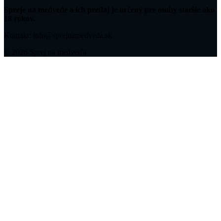
Spreje na medvede a ich predaj je určený pre osoby staršie ako
18 rokov.
Kontakt: info@sprejnamedveda.sk
© 2026 Sprej na medveďa