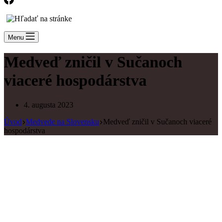
Menu
Medveď zničil v Sučanoch
viaceré hospodárstva
4. augusta 2023
Úvod
Medvede na Slovensku
Medveď zničil v Sučanoch viaceré
hospodárstva