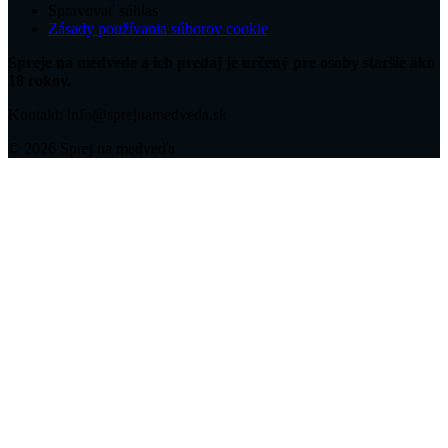
Spravovať súhlas
Zásady používania súborov cookie
Spreje na medvede a ich predaj je určený pre osoby staršie ako
18 rokov.
Kontakt: info@sprejnamedveda.sk
© 2026 Sprej na medveďa