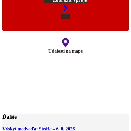
Zobraziť spreje
Udalosti na mape
Ďalšie
Výskyt medveďa: Stráže – 6. 8. 2026