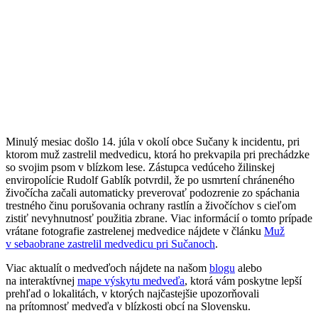
Minulý mesiac došlo 14. júla v okolí obce Sučany k incidentu, pri
ktorom muž zastrelil medvedicu, ktorá ho prekvapila pri prechádzke
so svojim psom v blízkom lese. Zástupca vedúceho žilinskej
enviropolície Rudolf Gablík potvrdil, že po usmrtení chráneného
živočícha začali automaticky preverovať podozrenie zo spáchania
trestného činu porušovania ochrany rastlín a živočíchov s cieľom
zistiť nevyhnutnosť použitia zbrane. Viac informácií o tomto prípade
vrátane fotografie zastrelenej medvedice nájdete v článku
Muž
v sebaobrane zastrelil medvedicu pri Sučanoch
.
Viac aktualít o medveďoch nájdete na našom
blogu
alebo
na interaktívnej
mape výskytu medveďa
, ktorá vám poskytne lepší
prehľad o lokalitách, v ktorých najčastejšie upozorňovali
na prítomnosť medveďa v blízkosti obcí na Slovensku.