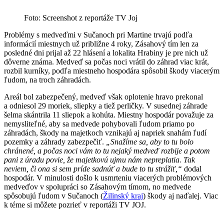
Foto: Screenshot z reportáže TV Joj
Problémy s medveďmi v Sučanoch pri Martine trvajú podľa
informácií miestnych už približne 4 roky, Zásahový tím len za
posledné dni prijal až 22 hlásení a lokalita Hrabiny je pre nich už
dôverne známa. Medveď sa počas noci vrátil do záhrad viac krát,
rozbil kurníky, podľa miestneho hospodára spôsobil škody viacerým
ľudom, na troch záhradách.
Areál bol zabezpečený, medveď však oplotenie hravo prekonal
a odniesol 29 moriek, sliepky a tiež perličky. V susednej záhrade
šelma skántrila 11 sliepok a kohúta. Miestny hospodár považuje za
nemysliteľné, aby sa medvede pohybovali ľudom priamo po
záhradách, škody na majetkoch vznikajú aj napriek snahám ľudí
pozemky a záhrady zabezpečiť.
„Snažíme sa, aby to tu bolo
chránené, a počas noci vám to tu nejaký medveď rozbije a potom
pani z úradu povie, že majetkovú ujmu nám nepreplatia. Tak
neviem, či ona si sem príde sadnúť a bude to tu strážiť,“
dodal
hospodár. V minulosti došlo k usmrteniu viacerých problémových
medveďov v spolupráci so Zásahovým tímom, no medvede
spôsobujú ľudom v Sučanoch (
Žilinský kraj
) škody aj naďalej. Viac
k téme si môžete pozrieť v reportáži TV JOJ.