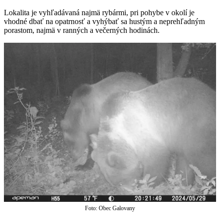
Lokalita je vyhľadávaná najmä rybármi, pri pohybe v okolí je
vhodné dbať na opatrnosť a vyhýbať sa hustým a neprehľadným
porastom, najmä v ranných a večerných hodinách.
Foto: Obec Galovany