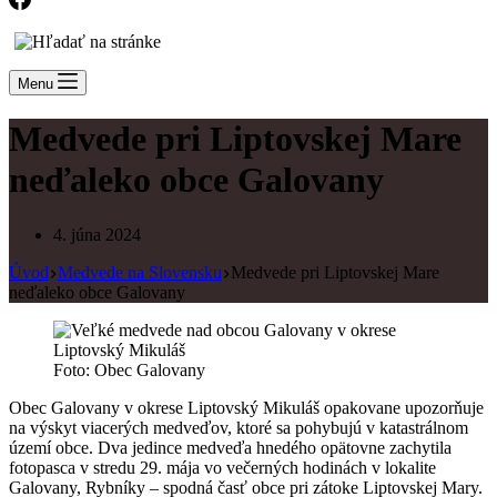
Menu
Medvede pri Liptovskej Mare
neďaleko obce Galovany
4. júna 2024
Úvod
Medvede na Slovensku
Medvede pri Liptovskej Mare
neďaleko obce Galovany
Foto: Obec Galovany
Obec Galovany v okrese Liptovský Mikuláš opakovane upozorňuje
na výskyt viacerých medveďov, ktoré sa pohybujú v katastrálnom
území obce. Dva jedince medveďa hnedého opätovne zachytila
fotopasca v stredu 29. mája vo večerných hodinách v lokalite
Galovany, Rybníky – spodná časť obce pri zátoke Liptovskej Mary.