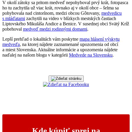
V okolí zátoky sa pritom medveď nepohyboval prvý krát, fotopasca
ho tu zachytila už viac krát, rovnako aj v okolí obce – šelma sa
pohybovala nad cintorínom, medzi obcou Gôtovany,
medvedicu
s mláďatami
zachytili na video v blízkych mestských častiach
Liptovského Mikuláša Andice a Benice. V susednej obci Svätý Kríž
pobehoval
medveď medzi rodinnými domami
.
Lepší prehľad o lokalitách vám poskytne
mapa hlásení výskytu
medveďa
, na ktorej nájdete zaznamenané upozornenia od obcí
a miest Slovenska. Aktuálne informácie a upozornenia nájdete
naďalej na našom blogu v kategórii
Medvede na Slovensku
.
Kde kúpiť sprej na