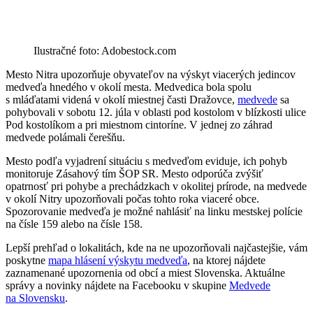
Ilustračné foto: Adobestock.com
Mesto Nitra upozorňuje obyvateľov na výskyt viacerých jedincov
medveďa hnedého v okolí mesta. Medvedica bola spolu
s mláďatami videná v okolí miestnej časti Dražovce,
medvede
sa
pohybovali v sobotu 12. júla v oblasti pod kostolom v blízkosti ulice
Pod kostolíkom a pri miestnom cintoríne. V jednej zo záhrad
medvede polámali čerešňu.
Mesto podľa vyjadrení situáciu s medveďom eviduje, ich pohyb
monitoruje Zásahový tím ŠOP SR. Mesto odporúča zvýšiť
opatrnosť pri pohybe a prechádzkach v okolitej prírode, na medvede
v okolí Nitry upozorňovali počas tohto roka viaceré obce.
Spozorovanie medveďa je možné nahlásiť na linku mestskej polície
na čísle 159 alebo na čísle 158.
Lepší prehľad o lokalitách, kde na ne upozorňovali najčastejšie, vám
poskytne
mapa hlásení výskytu medveďa
, na ktorej nájdete
zaznamenané upozornenia od obcí a miest Slovenska. Aktuálne
správy a novinky nájdete na Facebooku v skupine
Medvede
na Slovensku
.