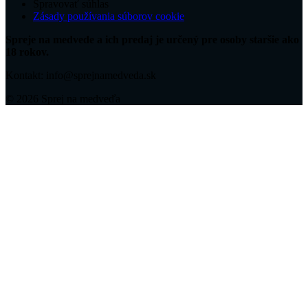
Spravovať súhlas
Zásady používania súborov cookie
Spreje na medvede a ich predaj je určený pre osoby staršie ako
18 rokov.
Kontakt: info@sprejnamedveda.sk
© 2026 Sprej na medveďa