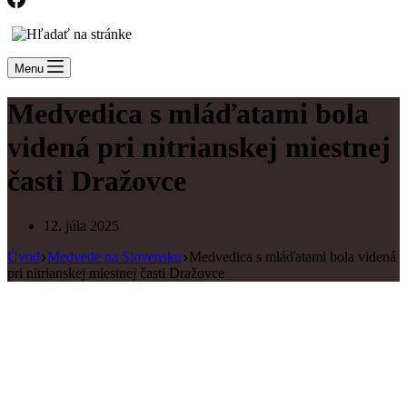
Menu
Medvedica s mláďatami bola
videná pri nitrianskej miestnej
časti Dražovce
12. júla 2025
Úvod
Medvede na Slovensku
Medvedica s mláďatami bola videná
pri nitrianskej miestnej časti Dražovce