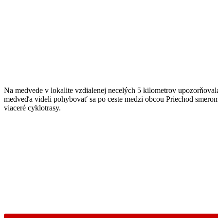
Na medvede v lokalite vzdialenej necelých 5 kilometrov upozorňoval
medveďa videli pohybovať sa po ceste medzi obcou Priechod smerom n
viaceré cyklotrasy.