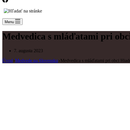
Menu
Medvedica s mláďatami pri obc
7. augusta 2023
Úvod
Medvede na Slovensku
Medvedica s mláďatami pri obci Hiad