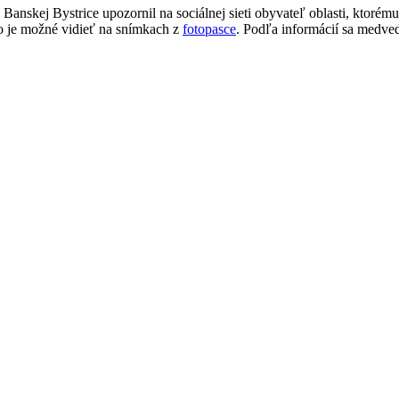
nskej Bystrice upozornil na sociálnej sieti obyvateľ oblasti, ktorém
ako je možné vidieť na snímkach z
fotopasce
. Podľa informácií sa medved