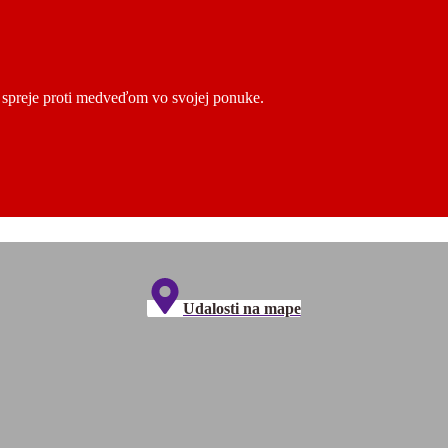
ú spreje proti medveďom vo svojej ponuke.
Udalosti na mape