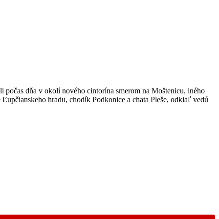
li počas dňa v okolí nového cintorína smerom na Moštenicu, iného
e Ľupčianskeho hradu, chodík Podkonice a chata Pleše, odkiaľ vedú