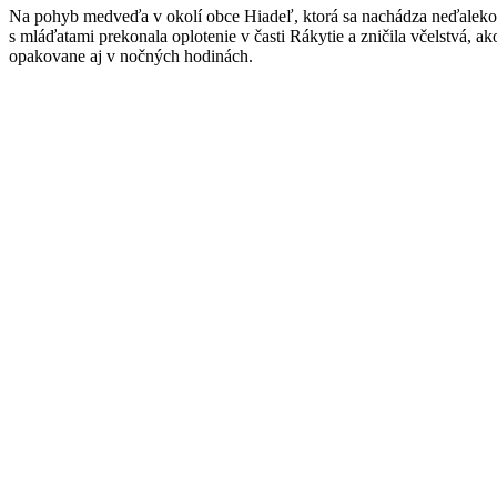
Na pohyb medveďa v okolí obce Hiadeľ, ktorá sa nachádza neďaleko Ba
s mláďatami prekonala oplotenie v časti Rákytie a zničila včelstvá, 
opakovane aj v nočných hodinách.