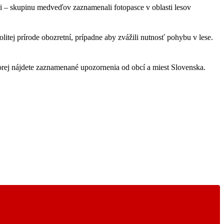
i – skupinu medveďov zaznamenali fotopasce v oblasti lesov
kolitej prírode obozretní, prípadne aby zvážili nutnosť pohybu v lese.
torej nájdete zaznamenané upozornenia od obcí a miest Slovenska.