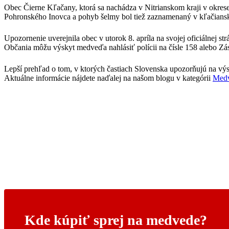
Obec Čierne Kľačany, ktorá sa nachádza v Nitrianskom kraji v okres
Pohronského Inovca a pohyb šelmy bol tiež zaznamenaný v kľačians
Upozornenie uverejnila obec v utorok 8. apríla na svojej oficiálnej str
Občania môžu výskyt medveďa nahlásiť polícii na čísle 158 alebo 
Lepší prehľad o tom, v ktorých častiach Slovenska upozorňujú na v
Aktuálne informácie nájdete naďalej na našom blogu v kategórii
Medv
Kde kúpiť sprej na medvede?