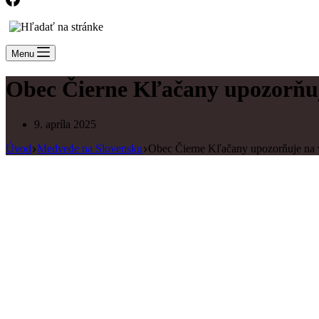
Menu
Obec Čierne Kľačany upozorňuj
9. apríla 2025
Úvod
Medvede na Slovensku
Obec Čierne Kľačany upozorňuje na 