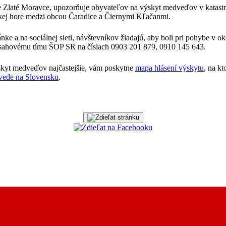
e Zlaté Moravce, upozorňuje obyvateľov na výskyt medveďov v katastr
kej hore medzi obcou Čaradice a Čiernymi Kľačanmi.
ánke a na sociálnej sieti, návštevníkov žiadajú, aby boli pri pohybe v o
Zásahovému tímu ŠOP SR na číslach 0903 201 879, 0910 145 643.
ýskyt medveďov najčastejšie, vám poskytne
mapa hlásení výskytu
, na k
ede na Slovensku
.