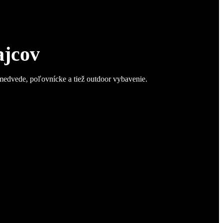
ajcov
 medvede, poľovnícke a tiež outdoor vybavenie.