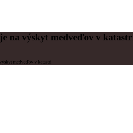
e na výskyt medveďov v katastr
výskyt medveďov v katastri