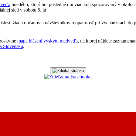
dveďa
hnedého, ktorý bol posledné dni viac krát spozorovaný v okolí č
lnej sieti v sobotu 5. jú
vislosti žiada občanov a návštevníkov o opatrnosť pri vychádzkach do p
 poskytne
mapa hlásení výskytu medveďa
, na ktorej nájdete zaznamena
a Slovensku
.