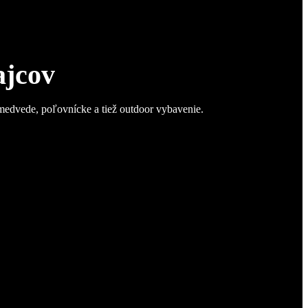
ajcov
 medvede, poľovnícke a tiež outdoor vybavenie.