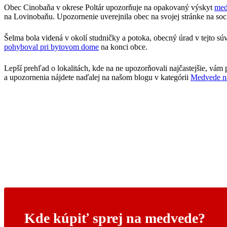
Obec Cinobaňa v okrese Poltár upozorňuje na opakovaný výskyt
me
na Lovinobaňu. Upozornenie uverejnila obec na svojej stránke na sociá
Šelma bola videná v okolí studničky a potoka, obecný úrad v tejto sú
pohyboval pri bytovom dome
na konci obce.
Lepší prehľad o lokalitách, kde na ne upozorňovali najčastejšie, vám
a upozornenia nájdete naďalej na našom blogu v kategórii
Medvede n
Kde kúpiť sprej na medvede?