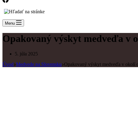
Menu
Opakovaný výskyt medveďa v o
5. júla 2025
Úvod
Medvede na Slovensku
Opakovaný výskyt medveďa v okolí 