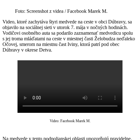
Foto: Screenshot z videa / Facebook Marek M.
Video, ktoré zachytáva štyri medvede na ceste v obci Dúbravy, sa
objavilo na sociálnej sieti v utorok 7. mája v nočných hodinách.
Vodičovi osobného auta sa podarilo zaznamenať medvedicu spolu
s jej troma mláďatami na ceste v miestnej časti Želobudza neďaleko
Očovej, smerom na miestnu čast Iviny, ktorá patrí pod obec
Dúbravy v okrese Detva.
Video: Facebook Marek M.
Na medvede v tento podpolianskej oblasti upozorňujú pravidelne,