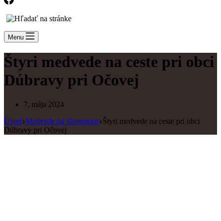
Menu
Štyri medvede na ceste pri obci
Dúbravy pri Očovej
7. mája 2024
Úvod
Medvede na Slovensku
Štyri medvede na ceste pri obci
Dúbravy pri Očovej