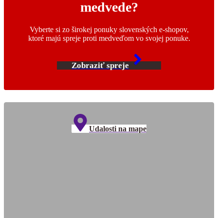
medvede?
Vyberte si zo širokej ponuky slovenských e-shopov,
ktoré majú spreje proti medveďom vo svojej ponuke.
Zobraziť spreje
Udalosti na mape