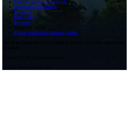
Videá so sprejmi na medvede
Medvede na Slovensku
Fotopasce
Rady a tipy
Recenzie
Spravovať súhlas
Zásady používania súborov cookie
Spreje na medvede a ich predaj je určený pre osoby staršie ako
18 rokov.
Kontakt: info@sprejnamedveda.sk
© 2026 Sprej na medveďa