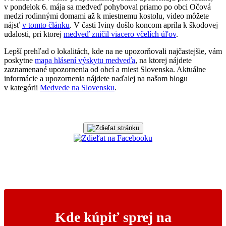
v pondelok 6. mája sa medveď pohyboval priamo po obci Očová
medzi rodinnými domami až k miestnemu kostolu, video môžete
nájsť
v tomto článku
. V časti Iviny došlo koncom apríla k škodovej
udalosti, pri ktorej
medveď zničil viacero včelích úľov
.
Lepší prehľad o lokalitách, kde na ne upozorňovali najčastejšie, vám
poskytne
mapa hlásení výskytu medveďa
, na ktorej nájdete
zaznamenané upozornenia od obcí a miest Slovenska. Aktuálne
informácie a upozornenia nájdete naďalej na našom blogu
v kategórii
Medvede na Slovensku
.
Kde kúpiť sprej na