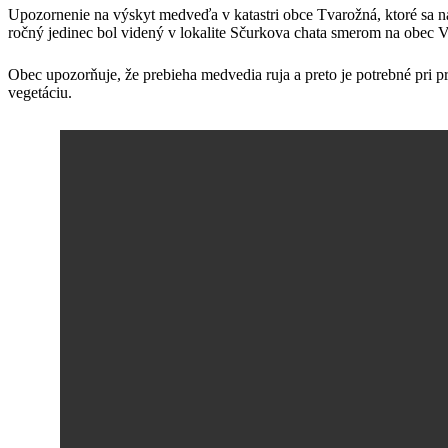
Upozornenie na výskyt medveďa v katastri obce Tvarožná, ktoré sa nac
ročný jedinec bol videný v lokalite Sčurkova chata smerom na obec 
Obec upozorňuje, že prebieha medvedia ruja a preto je potrebné pri p
vegetáciu.