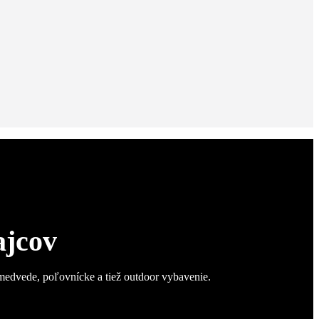
ajcov
 medvede, poľovnícke a tiež outdoor vybavenie.