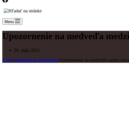
Menu
Upozornenie na medveďa medzi
20. mája 2025
Úvod
Medvede na Slovensku
Upozornenie na medveďa medzi obco