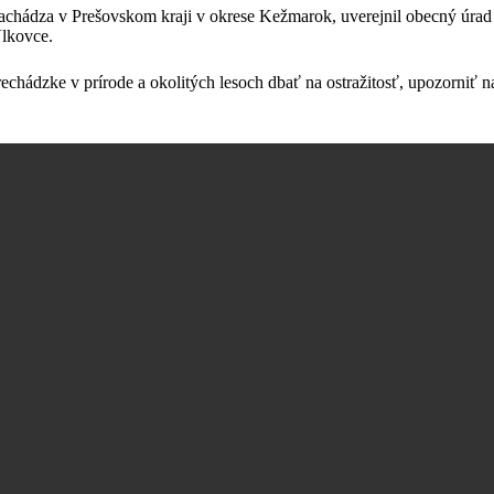
hádza v Prešovskom kraji v okrese Kežmarok, uverejnil obecný úrad na s
Vlkovce.
rechádzke v prírode a okolitých lesoch dbať na ostražitosť, upozorniť