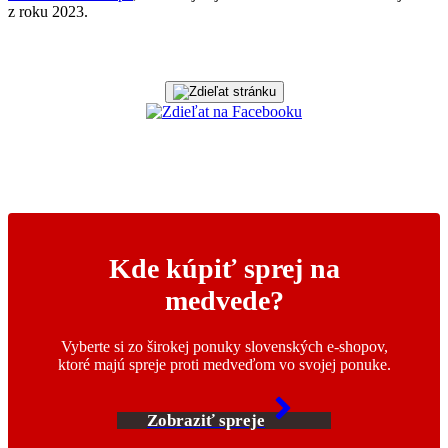
z roku 2023.
Kde kúpiť sprej na
medvede?
Vyberte si zo širokej ponuky slovenských e-shopov,
ktoré majú spreje proti medveďom vo svojej ponuke.
Zobraziť spreje