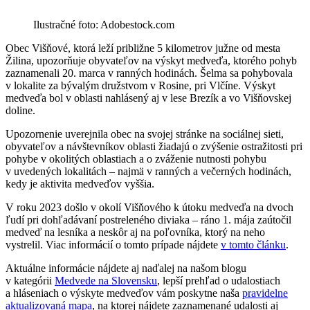
Ilustračné foto: Adobestock.com
Obec Višňové, ktorá leží približne 5 kilometrov južne od mesta
Žilina, upozorňuje obyvateľov na výskyt medveďa, ktorého pohyb
zaznamenali 20. marca v ranných hodinách. Šelma sa pohybovala
v lokalite za bývalým družstvom v Rosine, pri Vlčíne. Výskyt
medveďa bol v oblasti nahlásený aj v lese Brezík a vo Višňovskej
doline.
Upozornenie uverejnila obec na svojej stránke na sociálnej sieti,
obyvateľov a návštevníkov oblasti žiadajú o zvýšenie ostražitosti pri
pohybe v okolitých oblastiach a o zváženie nutnosti pohybu
v uvedených lokalitách – najmä v ranných a večerných hodinách,
kedy je aktivita medveďov vyššia.
V roku 2023 došlo v okolí Višňového k útoku medveďa na dvoch
ľudí pri dohľadávaní postreleného diviaka – ráno 1. mája zaútočil
medveď na lesníka a neskôr aj na poľovníka, ktorý na neho
vystrelil. Viac informácií o tomto prípade nájdete
v tomto článku
.
Aktuálne informácie nájdete aj naďalej na našom blogu
v kategórii
Medvede na Slovensku
, lepší prehľad o udalostiach
a hláseniach o výskyte medveďov vám poskytne naša
pravidelne
aktualizovaná mapa
, na ktorej nájdete zaznamenané udalosti aj