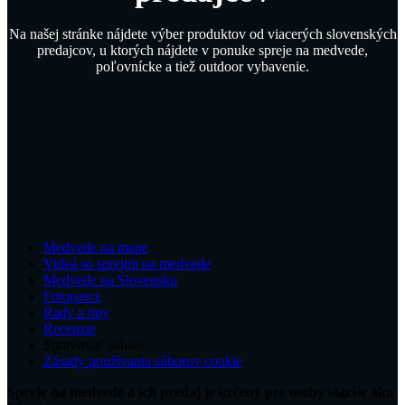
Na našej stránke nájdete výber produktov od viacerých slovenských
predajcov, u ktorých nájdete v ponuke spreje na medvede,
poľovnícke a tiež outdoor vybavenie.
Medvede na mape
Videá so sprejmi na medvede
Medvede na Slovensku
Fotopasce
Rady a tipy
Recenzie
Spravovať súhlas
Zásady používania súborov cookie
Spreje na medvede a ich predaj je určený pre osoby staršie ako