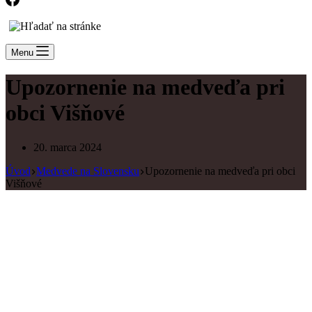
Menu
Upozornenie na medveďa pri
obci Višňové
20. marca 2024
Úvod
Medvede na Slovensku
Upozornenie na medveďa pri obci
Višňové