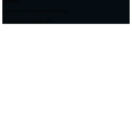
18 rokov.
Kontakt: info@sprejnamedveda.sk
© 2026 Sprej na medveďa