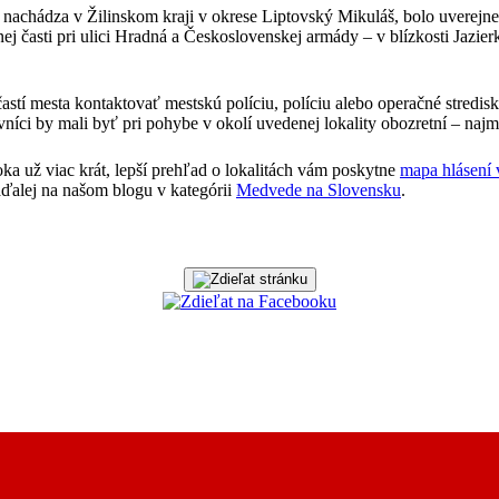
chádza v Žilinskom kraji v okrese Liptovský Mikuláš, bolo uverejnené
ej časti pri ulici Hradná a Československej armády – v blízkosti Jazie
stí mesta kontaktovať mestskú políciu, políciu alebo operačné stred
evníci by mali byť pri pohybe v okolí uvedenej lokality obozretní – na
a už viac krát, lepší prehľad o lokalitách vám poskytne
mapa hlásení
aďalej na našom blogu v kategórii
Medvede na Slovensku
.