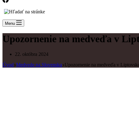
Menu
Upozornenie na medveďa v Li
22. októbra 2024
Úvod
Medvede na Slovensku
Upozornenie na medveďa v Liptovs