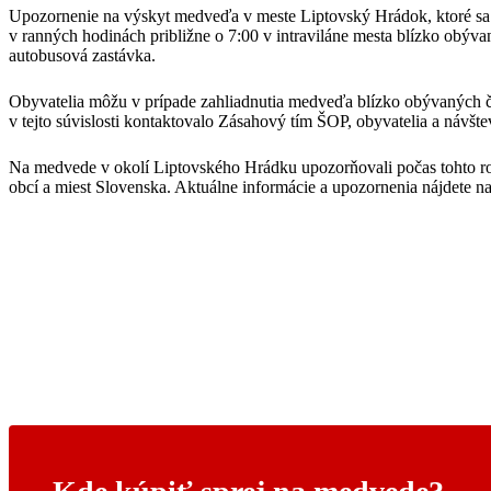
Upozornenie na výskyt medveďa v meste Liptovský Hrádok, ktoré sa na
v ranných hodinách približne o 7:00 v intraviláne mesta blízko obývan
autobusová zastávka.
Obyvatelia môžu v prípade zahliadnutia medveďa blízko obývaných ča
v tejto súvislosti kontaktovalo Zásahový tím ŠOP, obyvatelia a návšt
Na medvede v okolí Liptovského Hrádku upozorňovali počas tohto rok
obcí a miest Slovenska. Aktuálne informácie a upozornenia nájdete n