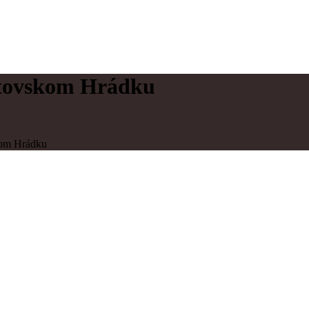
ptovskom Hrádku
kom Hrádku