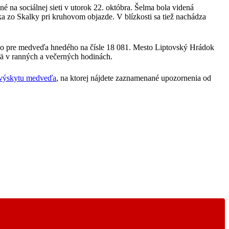
 na sociálnej sieti v utorok 22. októbra. Šelma bola videná
rka zo Skalky pri kruhovom objazde. V blízkosti sa tiež nachádza
isko pre medveďa hnedého na čísle 18 081. Mesto Liptovský Hrádok
jmä v ranných a večerných hodinách.
 výskytu medveďa
, na ktorej nájdete zaznamenané upozornenia od