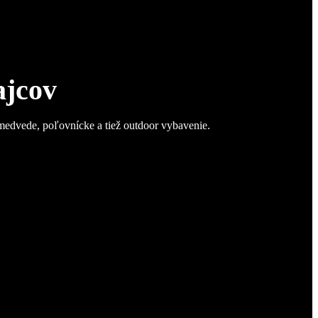
ajcov
 medvede, poľovnícke a tiež outdoor vybavenie.