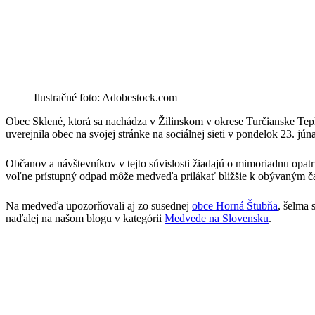
Ilustračné foto: Adobestock.com
Obec Sklené, ktorá sa nachádza v Žilinskom v okrese Turčianske Tep
uverejnila obec na svojej stránke na sociálnej sieti v pondelok 23. 
Občanov a návštevníkov v tejto súvislosti žiadajú o mimoriadnu opat
voľne prístupný odpad môže medveďa prilákať bližšie k obývaným č
Na medveďa upozorňovali aj zo susednej
obce Horná Štubňa
, šelma
naďalej na našom blogu v kategórii
Medvede na Slovensku
.