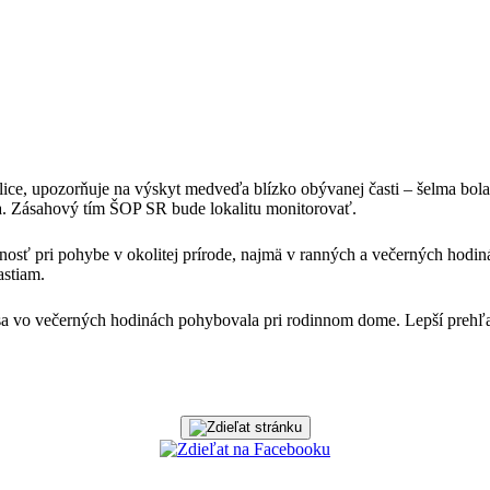
lice, upozorňuje na výskyt medveďa blízko obývanej časti – šelma bo
júna. Zásahový tím ŠOP SR bude lokalitu monitorovať.
rnosť pri pohybe v okolitej prírode, najmä v ranných a večerných hod
astiam.
 sa vo večerných hodinách pohybovala pri rodinnom dome. Lepší preh