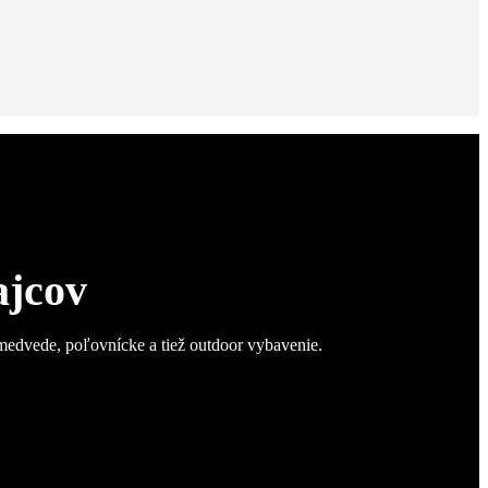
ajcov
 medvede, poľovnícke a tiež outdoor vybavenie.