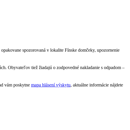
la opakovane spozorovaná v lokalite Fínske domčeky, upozornenie
inách. Obyvateľov tiež žiadajú o zodpovedné nakladanie s odpadom –
ľad vám poskytne
mapa hlásení výskytu
, aktuálne informácie nájdete