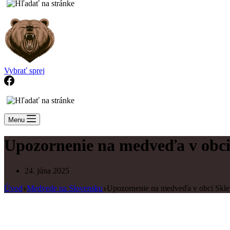
Vybrať sprej
Menu
Upozornenie na medveďa v obci
24. júna 2025
Úvod
Medvede na Slovensku
Upozornenie na medveďa v obci Skle