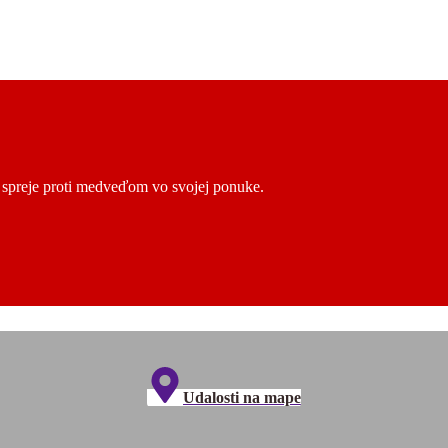
ú spreje proti medveďom vo svojej ponuke.
Udalosti na mape