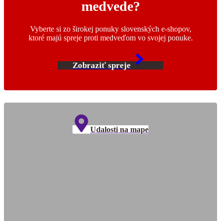
medvede?
Vyberte si zo širokej ponuky slovenských e-shopov,
ktoré majú spreje proti medveďom vo svojej ponuke.
Zobraziť spreje
Udalosti na mape