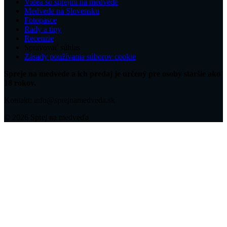
Videá so sprejmi na medvede
Medvede na Slovensku
Fotopasce
Rady a tipy
Recenzie
Spravovať súhlas
Zásady používania súborov cookie
Spreje na medvede a ich predaj je určený pre osoby staršie ako
18 rokov.
Kontakt: info@sprejnamedveda.sk
© 2026 Sprej na medveďa