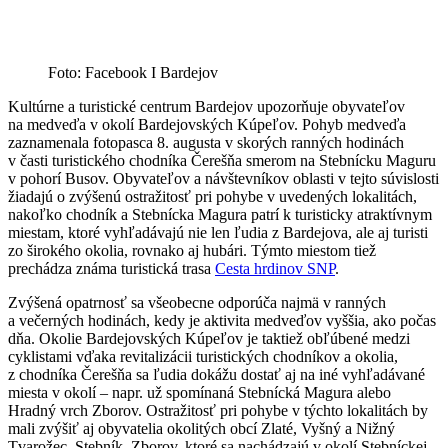
Foto: Facebook I Bardejov
Kultúrne a turistické centrum Bardejov upozorňuje obyvateľov
na medveďa v okolí Bardejovských Kúpeľov. Pohyb medveďa
zaznamenala fotopasca 8. augusta v skorých ranných hodinách
v časti turistického chodníka Čerešňa smerom na Stebnícku Maguru
v pohorí Busov. Obyvateľov a návštevníkov oblasti v tejto súvislosti
žiadajú o zvýšenú ostražitosť pri pohybe v uvedených lokalitách,
nakoľko chodník a Stebnícka Magura patrí k turisticky atraktívnym
miestam, ktoré vyhľadávajú nie len ľudia z Bardejova, ale aj turisti
zo širokého okolia, rovnako aj hubári. Týmto miestom tiež
prechádza známa turistická trasa
Cesta hrdinov SNP
.
Zvýšená opatrnosť sa všeobecne odporúča najmä v ranných
a večerných hodinách, kedy je aktivita medveďov vyššia, ako počas
dňa. Okolie Bardejovských Kúpeľov je taktiež obľúbené medzi
cyklistami vďaka revitalizácii turistických chodníkov a okolia,
z chodníka Čerešňa sa ľudia dokážu dostať aj na iné vyhľadávané
miesta v okolí – napr. už spomínaná Stebnícká Magura alebo
Hradný vrch Zborov. Ostražitosť pri pohybe v týchto lokalitách by
mali zvýšiť aj obyvatelia okolitých obcí Zlaté, Vyšný a Nižný
Tvarožec, Stebník, Zborov, ktoré sa nachádzajú v okolí Stebníckej