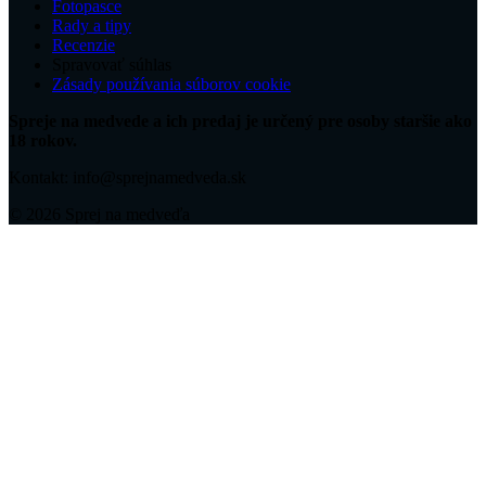
Fotopasce
Rady a tipy
Recenzie
Spravovať súhlas
Zásady používania súborov cookie
Spreje na medvede a ich predaj je určený pre osoby staršie ako
18 rokov.
Kontakt: info@sprejnamedveda.sk
© 2026 Sprej na medveďa