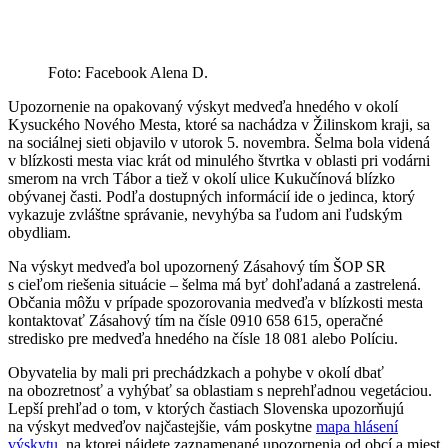
Foto: Facebook Alena D.
Upozornenie na opakovaný výskyt medveďa hnedého v okolí
Kysuckého Nového Mesta, ktoré sa nachádza v Žilinskom kraji, sa
na sociálnej sieti objavilo v utorok 5. novembra. Šelma bola videná
v blízkosti mesta viac krát od minulého štvrtka v oblasti pri vodárni
smerom na vrch Tábor a tiež v okolí ulice Kukučínová blízko
obývanej časti. Podľa dostupných informácií ide o jedinca, ktorý
vykazuje zvláštne správanie, nevyhýba sa ľudom ani ľudským
obydliam.
Na výskyt medveďa bol upozornený Zásahový tím ŠOP SR
s cieľom riešenia situácie – šelma má byť dohľadaná a zastrelená.
Občania môžu v prípade spozorovania medveďa v blízkosti mesta
kontaktovať Zásahový tím na čísle 0910 658 615, operačné
stredisko pre medveďa hnedého na čísle 18 081 alebo Políciu.
Obyvatelia by mali pri prechádzkach a pohybe v okolí dbať
na obozretnosť a vyhýbať sa oblastiam s neprehľadnou vegetáciou.
Lepší prehľad o tom, v ktorých častiach Slovenska upozorňujú
na výskyt medveďov najčastejšie, vám poskytne
mapa hlásení
výskytu
, na ktorej nájdete zaznamenané upozornenia od obcí a miest