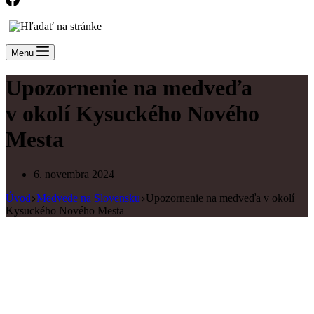
Menu
Upozornenie na medveďa
v okolí Kysuckého Nového
Mesta
6. novembra 2024
Úvod
Medvede na Slovensku
Upozornenie na medveďa v okolí
Kysuckého Nového Mesta