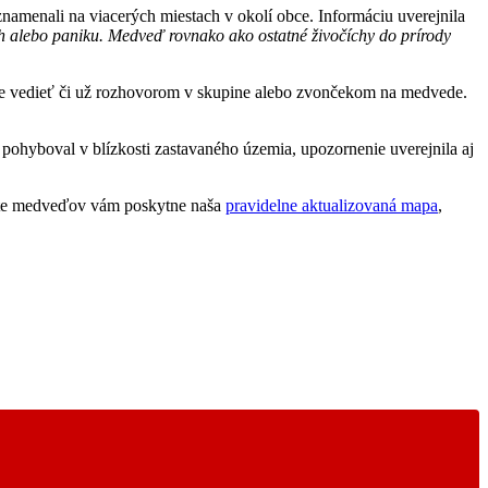
amenali na viacerých miestach v okolí obce. Informáciu uverejnila
h alebo paniku. Medveď rovnako ako ostatné živočíchy do prírody
ebe vedieť či už rozhovorom v skupine alebo zvončekom na medvede.
pohyboval v blízkosti zastavaného územia, upozornenie uverejnila aj
skyte medveďov vám poskytne naša
pravidelne aktualizovaná mapa
,