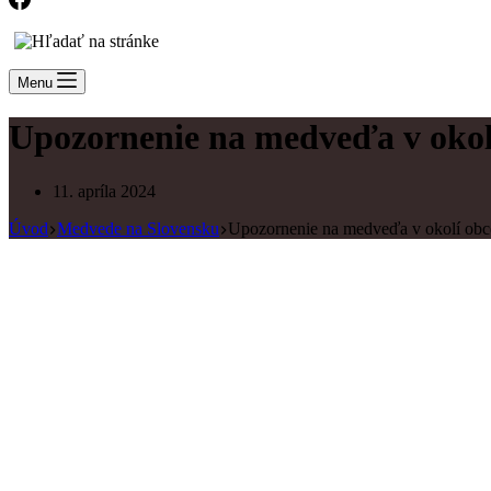
Menu
Upozornenie na medveďa v okolí
11. apríla 2024
Úvod
Medvede na Slovensku
Upozornenie na medveďa v okolí obce