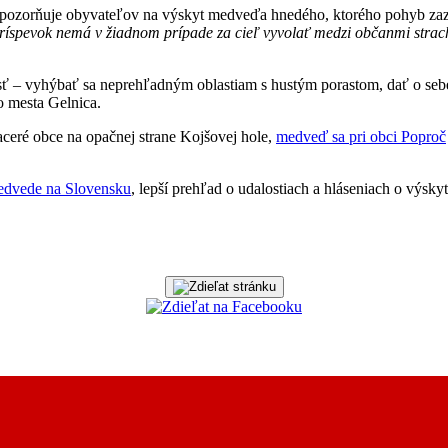
upozorňuje obyvateľov na výskyt medveďa hnedého, ktorého pohyb zazn
ríspevok nemá v žiadnom prípade za cieľ vyvolať medzi občanmi strac
itosť – vyhýbať sa neprehľadným oblastiam s hustým porastom, dať o s
o mesta Gelnica.
aceré obce na opačnej strane Kojšovej hole,
medveď sa pri obci Poproč
dvede na Slovensku
, lepší prehľad o udalostiach a hláseniach o vý