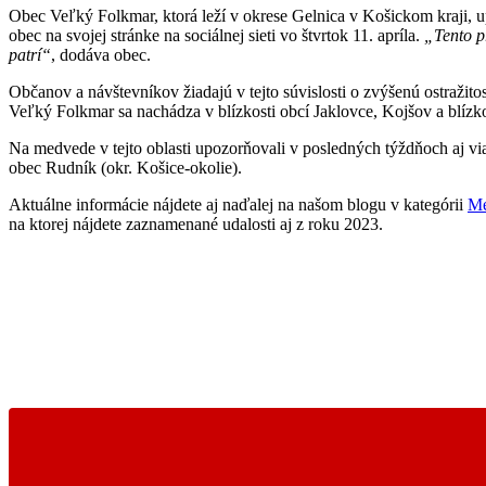
Obec Veľký Folkmar, ktorá leží v okrese Gelnica v Košickom kraji, 
obec na svojej stránke na sociálnej sieti vo štvrtok 11. apríla.
„Tento p
patrí“
, dodáva obec.
Občanov a návštevníkov žiadajú v tejto súvislosti o zvýšenú ostraž
Veľký Folkmar sa nachádza v blízkosti obcí Jaklovce, Kojšov a blízk
Na medvede v tejto oblasti upozorňovali v posledných týždňoch aj vi
obec Rudník (okr. Košice-okolie).
Aktuálne informácie nájdete aj naďalej na našom blogu v kategórii
Me
na ktorej nájdete zaznamenané udalosti aj z roku 2023.