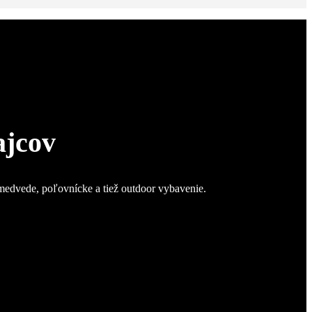
ajcov
 medvede, poľovnícke a tiež outdoor vybavenie.