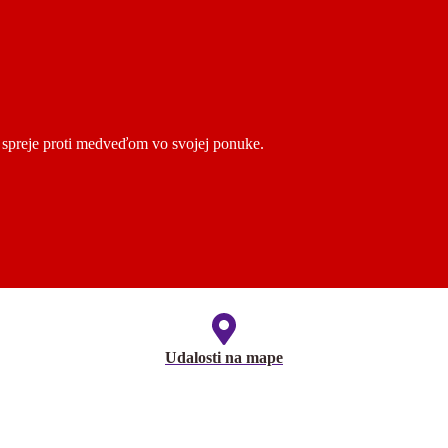
ú spreje proti medveďom vo svojej ponuke.
Udalosti na mape