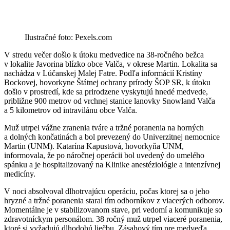
Ilustračné foto: Pexels.com
V stredu večer došlo k útoku medvedice na 38-ročného bežca
v lokalite Javorina blízko obce Valča, v okrese Martin. Lokalita sa
nachádza v Lúčanskej Malej Fatre. Podľa informácií Kristíny
Bockovej, hovorkyne Štátnej ochrany prírody ŠOP SR, k útoku
došlo v prostredí, kde sa prirodzene vyskytujú hnedé medvede,
približne 900 metrov od vrchnej stanice lanovky Snowland Valča
a 5 kilometrov od intravilánu obce Valča.
Muž utrpel vážne zranenia tváre a tržné poranenia na horných
a dolných končatinách a bol prevezený do Univerzitnej nemocnice
Martin (UNM). Katarína Kapustová, hovorkyňa UNM,
informovala, že po náročnej operácii bol uvedený do umelého
spánku a je hospitalizovaný na Klinike anestéziológie a intenzívnej
medicíny.
V noci absolvoval dlhotrvajúcu operáciu, počas ktorej sa o jeho
hryzné a tržné poranenia staral tím odborníkov z viacerých odborov.
Momentálne je v stabilizovanom stave, pri vedomí a komunikuje so
zdravotníckym personálom. 38 ročný muž utrpel viaceré poranenia,
ktoré si vyžadujú dlhodobú liečbu. Zásahový tím pre medveďa