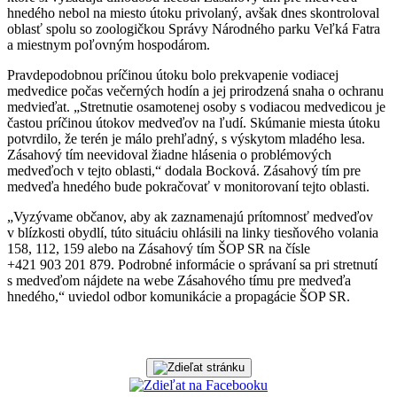
hnedého nebol na miesto útoku privolaný, avšak dnes skontroloval
oblasť spolu so zoologičkou Správy Národného parku Veľká Fatra
a miestnym poľovným hospodárom.
Pravdepodobnou príčinou útoku bolo prekvapenie vodiacej
medvedice počas večerných hodín a jej prirodzená snaha o ochranu
medvieďat. „Stretnutie osamotenej osoby s vodiacou medvedicou je
častou príčinou útokov medveďov na ľudí. Skúmanie miesta útoku
potvrdilo, že terén je málo prehľadný, s výskytom mladého lesa.
Zásahový tím neevidoval žiadne hlásenia o problémových
medveďoch v tejto oblasti,“ dodala Bocková. Zásahový tím pre
medveďa hnedého bude pokračovať v monitorovaní tejto oblasti.
„Vyzývame občanov, aby ak zaznamenajú prítomnosť medveďov
v blízkosti obydlí, túto situáciu ohlásili na linky tiesňového volania
158, 112, 159 alebo na Zásahový tím ŠOP SR na čísle
+421 903 201 879. Podrobné informácie o správaní sa pri stretnutí
s medveďom nájdete na webe Zásahového tímu pre medveďa
hnedého,“ uviedol odbor komunikácie a propagácie ŠOP SR.