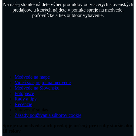
Na našej stránke nájdete výber produktov od viacerých slovenských
predajcov, u ktorých nájdete v ponuke spreje na medvede,
poľovnícke a tiež outdoor vybavenie.
Medvede na mape
Videá so sprejmi na medvede
Medvede na Slovensku
Fotopasce
Rady a tipy
Recenzie
Spravovať súhlas
Zásady používania súborov cookie
Spreje na medvede a ich predaj je určený pre osoby staršie ako
18 rokov.