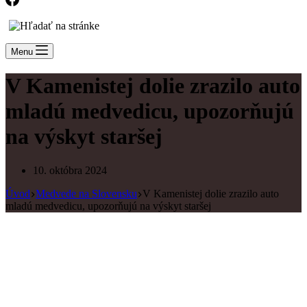
Menu
V Kamenistej dolie zrazilo auto
mladú medvedicu, upozorňujú
na výskyt staršej
10. októbra 2024
Úvod
Medvede na Slovensku
V Kamenistej dolie zrazilo auto
mladú medvedicu, upozorňujú na výskyt staršej