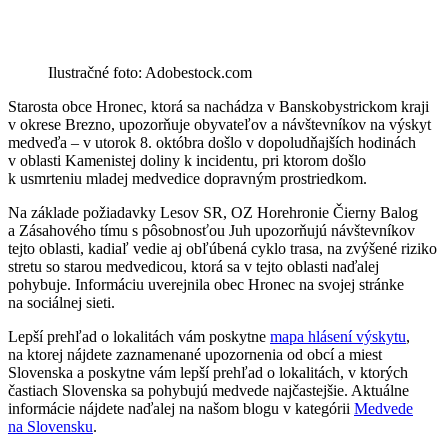
Ilustračné foto: Adobestock.com
Starosta obce Hronec, ktorá sa nachádza v Banskobystrickom kraji
v okrese Brezno, upozorňuje obyvateľov a návštevníkov na výskyt
medveďa – v utorok 8. októbra došlo v dopoludňajších hodinách
v oblasti Kamenistej doliny k incidentu, pri ktorom došlo
k usmrteniu mladej medvedice dopravným prostriedkom.
Na základe požiadavky Lesov SR, OZ Horehronie Čierny Balog
a Zásahového tímu s pôsobnosťou Juh upozorňujú návštevníkov
tejto oblasti, kadiaľ vedie aj obľúbená cyklo trasa, na zvýšené riziko
stretu so starou medvedicou, ktorá sa v tejto oblasti naďalej
pohybuje. Informáciu uverejnila obec Hronec na svojej stránke
na sociálnej sieti.
Lepší prehľad o lokalitách vám poskytne
mapa hlásení výskytu
,
na ktorej nájdete zaznamenané upozornenia od obcí a miest
Slovenska a poskytne vám lepší prehľad o lokalitách, v ktorých
častiach Slovenska sa pohybujú medvede najčastejšie. Aktuálne
informácie nájdete naďalej na našom blogu v kategórii
Medvede
na Slovensku
.