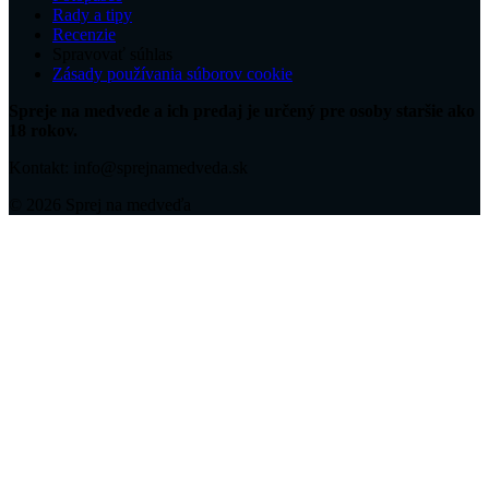
Rady a tipy
Recenzie
Spravovať súhlas
Zásady používania súborov cookie
Spreje na medvede a ich predaj je určený pre osoby staršie ako
18 rokov.
Kontakt: info@sprejnamedveda.sk
© 2026 Sprej na medveďa