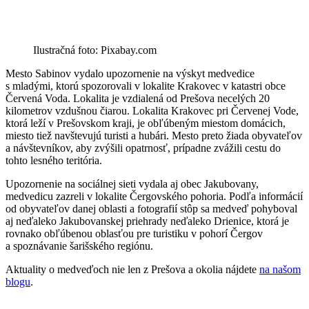
Ilustračná foto: Pixabay.com
Mesto Sabinov vydalo upozornenie na výskyt medvedice
s mladými, ktorú spozorovali v lokalite Krakovec v katastri obce
Červená Voda. Lokalita je vzdialená od Prešova necelých 20
kilometrov vzdušnou čiarou. Lokalita Krakovec pri Červenej Vode,
ktorá leží v Prešovskom kraji, je obľúbeným miestom domácich,
miesto tiež navštevujú turisti a hubári. Mesto preto žiada obyvateľov
a návštevníkov, aby zvýšili opatrnosť, prípadne zvážili cestu do
tohto lesného teritória.
Upozornenie na sociálnej sieti vydala aj obec Jakubovany,
medvedicu zazreli v lokalite Čergovského pohoria. Podľa informácií
od obyvateľov danej oblasti a fotografií stôp sa medveď pohyboval
aj neďaleko Jakubovanskej priehrady neďaleko Drienice, ktorá je
rovnako obľúbenou oblasťou pre turistiku v pohorí Čergov
a spoznávanie šarišského regiónu.
Aktuality o medveďoch nie len z Prešova a okolia nájdete
na našom
blogu
.