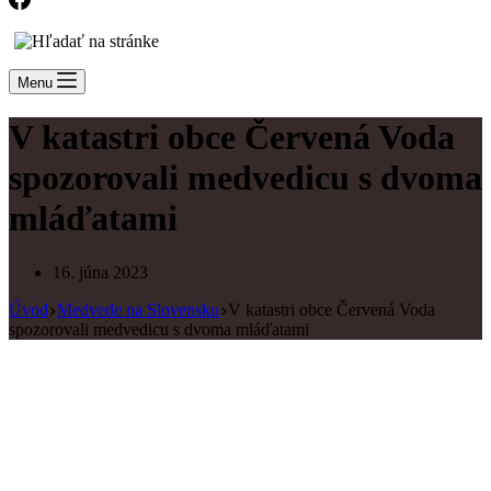
Menu
V katastri obce Červená Voda
spozorovali medvedicu s dvoma
mláďatami
16. júna 2023
Úvod
Medvede na Slovensku
V katastri obce Červená Voda
spozorovali medvedicu s dvoma mláďatami