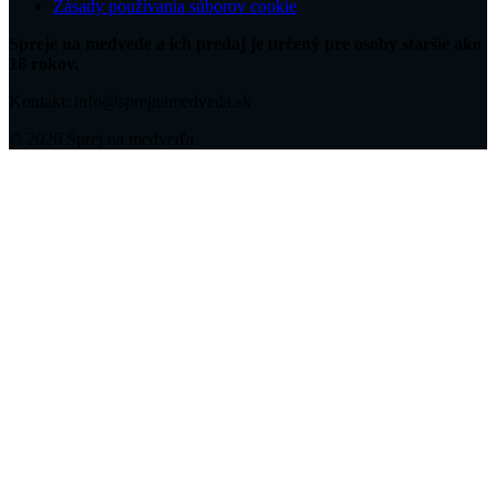
Zásady používania súborov cookie
Spreje na medvede a ich predaj je určený pre osoby staršie ako
18 rokov.
Kontakt: info@sprejnamedveda.sk
© 2026 Sprej na medveďa