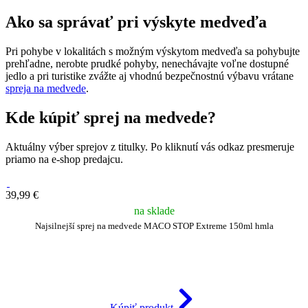
Ako sa správať pri výskyte medveďa
Pri pohybe v lokalitách s možným výskytom medveďa sa pohybujte
prehľadne, nerobte prudké pohyby, nenechávajte voľne dostupné
jedlo a pri turistike zvážte aj vhodnú bezpečnostnú výbavu vrátane
spreja na medvede
.
Kde kúpiť sprej na medvede?
Aktuálny výber sprejov z titulky. Po kliknutí vás odkaz presmeruje
priamo na e-shop predajcu.
39,99 €
na sklade
Najsilnejší sprej na medvede MACO STOP Extreme 150ml hmla
Kúpiť produkt