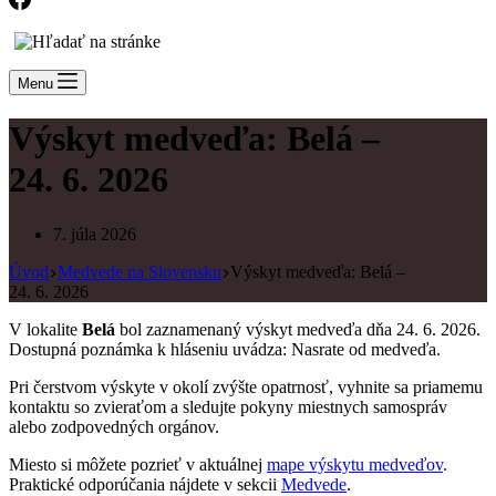
Menu
Výskyt medveďa: Belá –
24. 6. 2026
7. júla 2026
Úvod
Medvede na Slovensku
Výskyt medveďa: Belá –
24. 6. 2026
V lokalite
Belá
bol zaznamenaný výskyt medveďa dňa 24. 6. 2026.
Dostupná poznámka k hláseniu uvádza: Nasrate od medveďa.
Pri čerstvom výskyte v okolí zvýšte opatrnosť, vyhnite sa priamemu
kontaktu so zvieraťom a sledujte pokyny miestnych samospráv
alebo zodpovedných orgánov.
Miesto si môžete pozrieť v aktuálnej
mape výskytu medveďov
.
Praktické odporúčania nájdete v sekcii
Medvede
.