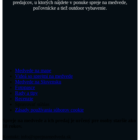
predajcov, u ktorých nájdete v ponuke spreje na medvede,
poľovnícke a tiež outdoor vybavenie.
Medvede na mape
Videá so sprejmi na medvede
Medvede na Slovensku
Fotopasce
Rady a tipy
Recenzie
Spravovať súhlas
Zásady používania súborov cookie
Spreje na medvede a ich predaj je určený pre osoby staršie ako
18 rokov.
Kontakt: info@sprejnamedveda.sk