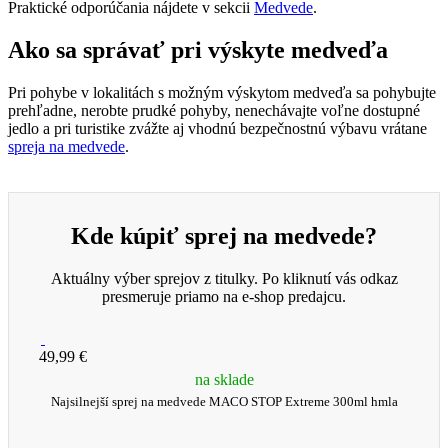
Praktické odporúčania nájdete v sekcii
Medvede
.
Ako sa správať pri výskyte medveďa
Pri pohybe v lokalitách s možným výskytom medveďa sa pohybujte
prehľadne, nerobte prudké pohyby, nenechávajte voľne dostupné
jedlo a pri turistike zvážte aj vhodnú bezpečnostnú výbavu vrátane
spreja na medvede
.
Kde kúpiť sprej na medvede?
Aktuálny výber sprejov z titulky. Po kliknutí vás odkaz
presmeruje priamo na e-shop predajcu.
49,99 €
na sklade
Najsilnejší sprej na medvede MACO STOP Extreme 300ml hmla