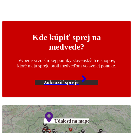
Kde kúpiť sprej na
medvede?
Vyberte si zo širokej ponuky slovenských e-shopov,
ktoré majú spreje proti medveďom vo svojej ponuke.
Zobraziť spreje
Udalosti na mape