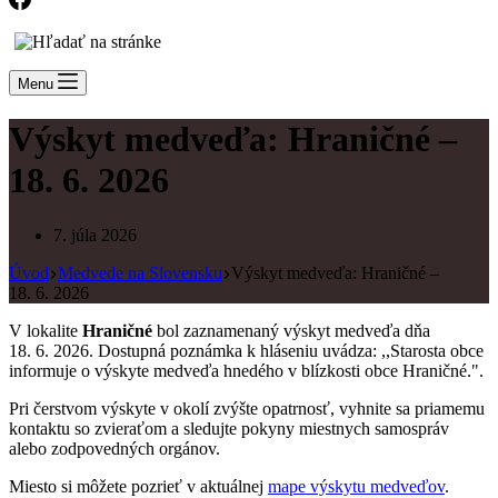
Menu
Výskyt medveďa: Hraničné –
18. 6. 2026
7. júla 2026
Úvod
Medvede na Slovensku
Výskyt medveďa: Hraničné –
18. 6. 2026
V lokalite
Hraničné
bol zaznamenaný výskyt medveďa dňa
18. 6. 2026. Dostupná poznámka k hláseniu uvádza: ,,Starosta obce
informuje o výskyte medveďa hnedého v blízkosti obce Hraničné.".
Pri čerstvom výskyte v okolí zvýšte opatrnosť, vyhnite sa priamemu
kontaktu so zvieraťom a sledujte pokyny miestnych samospráv
alebo zodpovedných orgánov.
Miesto si môžete pozrieť v aktuálnej
mape výskytu medveďov
.