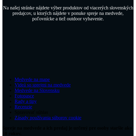
Na našej stránke nájdete výber produktov od viacerých slovenských
predajcov, u ktorých nájdete v ponuke spreje na medvede,
poľovnícke a tiež outdoor vybavenie.
Medvede na mape
Videá so sprejmi na medvede
Medvede na Slovensku
Fotopasce
Rady a tipy
Recenzie
Spravovať súhlas
Zásady používania súborov cookie
Spreje na medvede a ich predaj je určený pre osoby staršie ako
18 rokov.