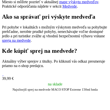
Miesto si môžete pozrieť v aktuálnej
mape výskytu medveďov
.
Praktické odporúčania nájdete v sekcii
Medvede
.
Ako sa správať pri výskyte medveďa
Pri pohybe v lokalitách s možným výskytom medveďa sa pohybujte
prehľadne, nerobte prudké pohyby, nenechávajte voľne dostupné
jedlo a pri turistike zvážte aj vhodnú bezpečnostnú výbavu vrátane
spreja na medvede
.
Kde kúpiť sprej na medvede?
Aktuálny výber sprejov z titulky. Po kliknutí vás odkaz presmeruje
priamo na e-shop predajcu.
39,99 €
na sklade
Najsilnejší sprej na medvede MACO STOP Extreme 150ml hmla