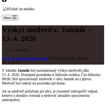
Menu
Výskyt medveďa: Jamník –
13. 4. 2026
7. júla 2026
Úvod
Medvede na Slovensku
Výskyt medveďa: Jamník –
13. 4. 2026
V lokalite
Jamník
bol zaznamenaný výskyt medveďa dňa
13. 4. 2026. Dostupná poznámka k hláseniu uvádza: Čas hlásenia:
08:00. Bol spozorovaný medvede v obci Jamník na Liptove.
Medveď bol videný na pozemku pri dome.
Ak sa medveď pohybuje pri obci, je rozumné zabezpečiť odpad,
krmivo a domáce zvieratá a sledovať aktuálne upozornenia
samosprávy.