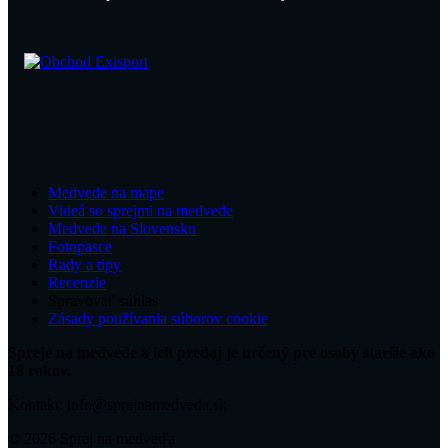
Medvede na mape
Videá so sprejmi na medvede
Medvede na Slovensku
Fotopasce
Rady a tipy
Recenzie
Spravovať súhlas
Zásady používania súborov cookie
Spreje na medvede a ich predaj je určený pre osoby staršie ako
18 rokov.
Kontakt: info@sprejnamedveda.sk
© 2026 Sprej na medveďa