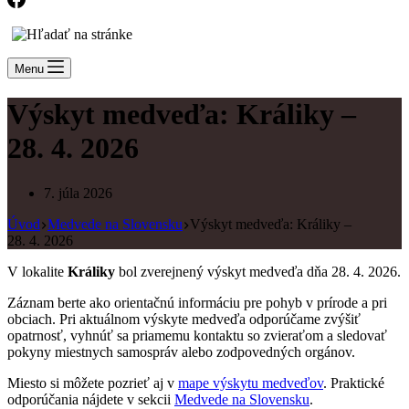
Menu
Výskyt medveďa: Králiky –
28. 4. 2026
7. júla 2026
Úvod
Medvede na Slovensku
Výskyt medveďa: Králiky –
28. 4. 2026
V lokalite
Králiky
bol zverejnený výskyt medveďa dňa 28. 4. 2026.
Záznam berte ako orientačnú informáciu pre pohyb v prírode a pri
obciach. Pri aktuálnom výskyte medveďa odporúčame zvýšiť
opatrnosť, vyhnúť sa priamemu kontaktu so zvieraťom a sledovať
pokyny miestnych samospráv alebo zodpovedných orgánov.
Miesto si môžete pozrieť aj v
mape výskytu medveďov
. Praktické
odporúčania nájdete v sekcii
Medvede na Slovensku
.