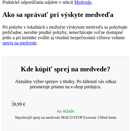
Praktické odporúčania nájdete v sekcii
Medvede
.
Ako sa správať pri výskyte medveďa
Pri pohybe v lokalitách s možným výskytom medveďa sa pohybujte
prehľadne, nerobte prudké pohyby, nenechávajte voľne dostupné
jedlo a pri turistike zvážte aj vhodnú bezpečnostnú výbavu vrátane
spreja na medvede
.
Kde kúpiť sprej na medvede?
Aktuálny výber sprejov z titulky. Po kliknutí vás odkaz
presmeruje priamo na e-shop predajcu.
39,99 €
na sklade
Najsilnejší sprej na medvede MACO STOP Extreme 150ml hmla