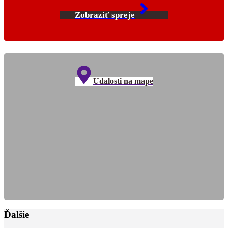
Zobraziť spreje
Udalosti na mape
Ďalšie