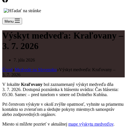
Menu
Výskyt medveďa: Kraľovany –
3. 7. 2026
7. júla 2026
Úvod
Medvede na Slovensku
Výskyt medveďa: Kraľovany –
3. 7. 2026
V lokalite
Kraľovany
bol zaznamenaný výskyt medveďa dňa
3. 7. 2026. Dostupná poznámka k hláseniu uvádza: Čas hlásenia:
05:30. Samec – pred tunelom v smere od Dolného Kubína.
Pri čerstvom výskyte v okolí zvýšte opatrnosť, vyhnite sa priamemu
kontaktu so zvieraťom a sledujte pokyny miestnych samospráv
alebo zodpovedných orgánov.
Miesto si môžete pozrieť v aktuálnej
mape výskytu medveďov
.