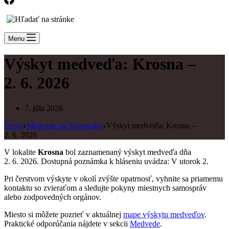
Menu
Výskyt medveďa: Krosna –
2. 6. 2026
7. júla 2026
Úvod
Medvede na Slovensku
Výskyt medveďa: Krosna –
2. 6. 2026
V lokalite
Krosna
bol zaznamenaný výskyt medveďa dňa
2. 6. 2026. Dostupná poznámka k hláseniu uvádza: V utorok 2.
Pri čerstvom výskyte v okolí zvýšte opatrnosť, vyhnite sa priamemu
kontaktu so zvieraťom a sledujte pokyny miestnych samospráv
alebo zodpovedných orgánov.
Miesto si môžete pozrieť v aktuálnej
mape výskytu medveďov
.
Praktické odporúčania nájdete v sekcii
Medvede
.