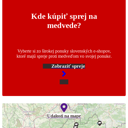
Kde kúpiť sprej na
medvede?
Vyberte si zo širokej ponuky slovenských e-shopov,
ktoré majú spreje proti medveďom vo svojej ponuke.
Zobraziť spreje
Udalosti na mape