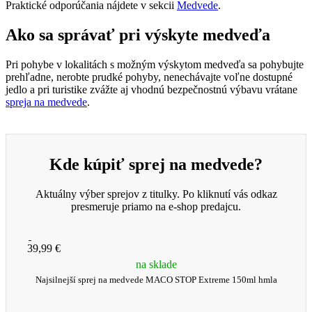
Praktické odporúčania nájdete v sekcii
Medvede
.
Ako sa správať pri výskyte medveďa
Pri pohybe v lokalitách s možným výskytom medveďa sa pohybujte
prehľadne, nerobte prudké pohyby, nenechávajte voľne dostupné
jedlo a pri turistike zvážte aj vhodnú bezpečnostnú výbavu vrátane
spreja na medvede
.
Kde kúpiť sprej na medvede?
Aktuálny výber sprejov z titulky. Po kliknutí vás odkaz
presmeruje priamo na e-shop predajcu.
39,99 €
na sklade
Najsilnejší sprej na medvede MACO STOP Extreme 150ml hmla