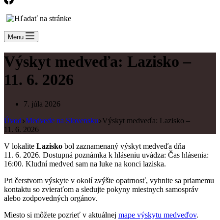
Menu
Výskyt medveďa: Lazisko –
11. 6. 2026
7. júla 2026
Úvod
Medvede na Slovensku
Výskyt medveďa: Lazisko –
11. 6. 2026
V lokalite
Lazisko
bol zaznamenaný výskyt medveďa dňa
11. 6. 2026. Dostupná poznámka k hláseniu uvádza: Čas hlásenia:
16:00. Kludní medved sam na luke na konci laziska.
Pri čerstvom výskyte v okolí zvýšte opatrnosť, vyhnite sa priamemu
kontaktu so zvieraťom a sledujte pokyny miestnych samospráv
alebo zodpovedných orgánov.
Miesto si môžete pozrieť v aktuálnej
mape výskytu medveďov
.