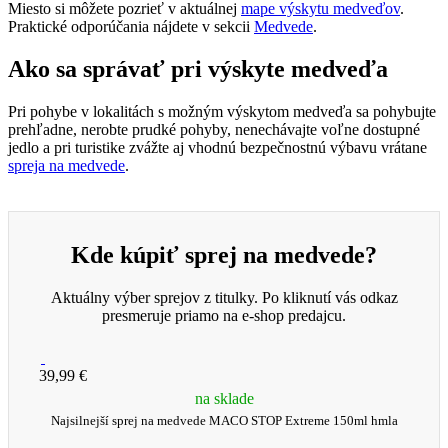
Miesto si môžete pozrieť v aktuálnej
mape výskytu medveďov
.
Praktické odporúčania nájdete v sekcii
Medvede
.
Ako sa správať pri výskyte medveďa
Pri pohybe v lokalitách s možným výskytom medveďa sa pohybujte
prehľadne, nerobte prudké pohyby, nenechávajte voľne dostupné
jedlo a pri turistike zvážte aj vhodnú bezpečnostnú výbavu vrátane
spreja na medvede
.
Kde kúpiť sprej na medvede?
Aktuálny výber sprejov z titulky. Po kliknutí vás odkaz
presmeruje priamo na e-shop predajcu.
39,99 €
na sklade
Najsilnejší sprej na medvede MACO STOP Extreme 150ml hmla