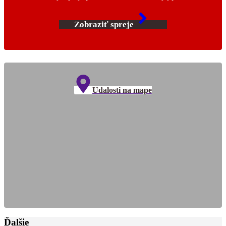
Zobraziť spreje
Udalosti na mape
Ďalšie