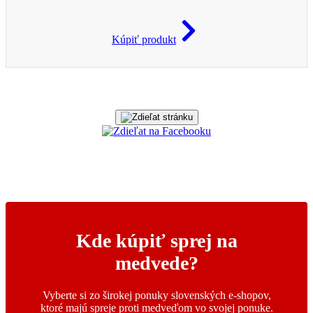
Kúpiť produkt
Kde kúpiť sprej na
medvede?
Vyberte si zo širokej ponuky slovenských e-shopov,
ktoré majú spreje proti medveďom vo svojej ponuke.