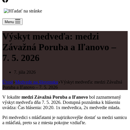
Menu
Výskyt medveďa: medzi
Závažná Poruba a Iľanovo –
7. 5. 2026
7. júla 2026
Úvod
Medvede na Slovensku
Výskyt medveďa: medzi Závažná
Poruba a Iľanovo – 7. 5. 2026
V lokalite
medzi Závažná Poruba a Iľanovo
bol zaznamenaný
výskyt medveďa dňa 7. 5. 2026. Dostupná poznámka k hláseniu
uvádza: Čas hlásenia: 20:20. 1x medvedica, 2x medvedie mlada.
Pri medvedici s mláďatami je najrizikovejšie dostať sa medzi samicu
a mláďatá, preto sa z miesta pokojne vzdiaľte.