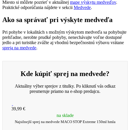
Miesto si môžete pozrieť v aktuálnej
mape výskytu medveďov
.
Praktické odporúčania nájdete v sekcii
Medvede
.
Ako sa správať pri výskyte medveďa
Pri pohybe v lokalitách s možným výskytom medveďa sa pohybujte
prehľadne, nerobte prudké pohyby, nenechávajte voľne dostupné
jedlo a pri turistike zvážte aj vhodnú bezpečnostnú výbavu vrátane
spreja na medvede
.
Kde kúpiť sprej na medvede?
Aktuálny výber sprejov z titulky. Po kliknutí vás odkaz
presmeruje priamo na e-shop predajcu.
39,99 €
na sklade
Najsilnejší sprej na medvede MACO STOP Extreme 150ml hmla