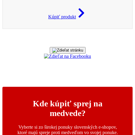
Kúpiť produkt
Kde kúpiť sprej na
medvede?
Vyberte si zo širokej ponuky slovenských e-shopov,
ktoré majú spreje proti medveďom vo svojej ponuke.