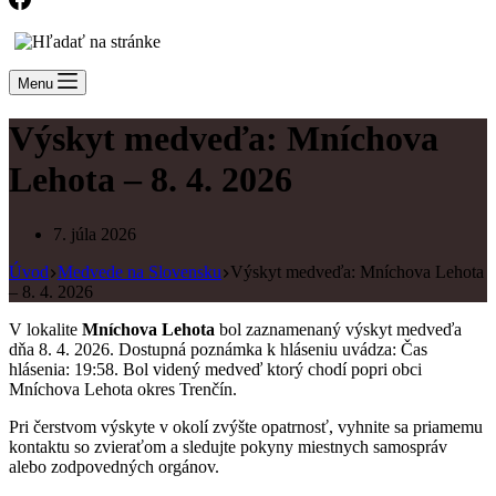
Menu
Výskyt medveďa: Mníchova
Lehota – 8. 4. 2026
7. júla 2026
Úvod
Medvede na Slovensku
Výskyt medveďa: Mníchova Lehota
– 8. 4. 2026
V lokalite
Mníchova Lehota
bol zaznamenaný výskyt medveďa
dňa 8. 4. 2026. Dostupná poznámka k hláseniu uvádza: Čas
hlásenia: 19:58. Bol videný medveď ktorý chodí popri obci
Mníchova Lehota okres Trenčín.
Pri čerstvom výskyte v okolí zvýšte opatrnosť, vyhnite sa priamemu
kontaktu so zvieraťom a sledujte pokyny miestnych samospráv
alebo zodpovedných orgánov.