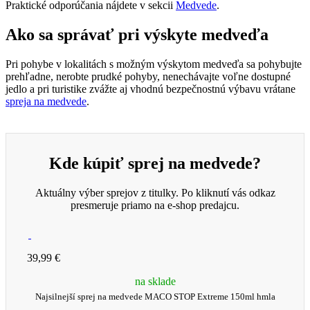
Praktické odporúčania nájdete v sekcii
Medvede
.
Ako sa správať pri výskyte medveďa
Pri pohybe v lokalitách s možným výskytom medveďa sa pohybujte
prehľadne, nerobte prudké pohyby, nenechávajte voľne dostupné
jedlo a pri turistike zvážte aj vhodnú bezpečnostnú výbavu vrátane
spreja na medvede
.
Kde kúpiť sprej na medvede?
Aktuálny výber sprejov z titulky. Po kliknutí vás odkaz
presmeruje priamo na e-shop predajcu.
39,99 €
na sklade
Najsilnejší sprej na medvede MACO STOP Extreme 150ml hmla