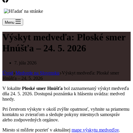
Menu
Výskyt medveďa: Ploské smer
Hnúšťa – 24. 5. 2026
7. júla 2026
Úvod
Medvede na Slovensku
Výskyt medveďa: Ploské smer
Hnúšťa – 24. 5. 2026
V lokalite
Ploské smer Hnúšťa
bol zaznamenaný výskyt medveďa
dňa 24. 5. 2026. Dostupná poznámka k hláseniu uvádza: medved
hnedy.
Pri čerstvom výskyte v okolí zvýšte opatrnosť, vyhnite sa priamemu
kontaktu so zvieraťom a sledujte pokyny miestnych samospráv
alebo zodpovedných orgánov.
Miesto si môžete pozrieť v aktuálnej
mape výskytu medveďov
.