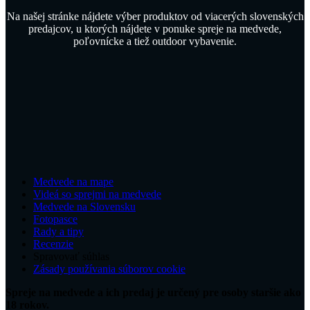
Na našej stránke nájdete výber produktov od viacerých slovenských
predajcov, u ktorých nájdete v ponuke spreje na medvede,
poľovnícke a tiež outdoor vybavenie.
Medvede na mape
Videá so sprejmi na medvede
Medvede na Slovensku
Fotopasce
Rady a tipy
Recenzie
Spravovať súhlas
Zásady používania súborov cookie
Spreje na medvede a ich predaj je určený pre osoby staršie ako
18 rokov.