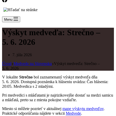
Menu
Výskyt medveďa: Strečno –
5. 6. 2026
7. júla 2026
Úvod
Medvede na Slovensku
Výskyt medveďa: Strečno –
5. 6. 2026
V lokalite
Strečno
bol zaznamenaný výskyt medveďa dňa
5. 6. 2026. Dostupná poznámka k hláseniu uvádza: Čas hlásenia:
20:05. Medvedica s 2 mladými.
Pri medvedici s mláďatami je najrizikovejšie dostať sa medzi samicu
a mláďatá, preto sa z miesta pokojne vzdiaľte.
Miesto si môžete pozrieť v aktuálnej
mape výskytu medveďov
.
Praktické odporúčania nájdete v sekcii
Medvede
.