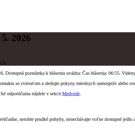
5. 2026
026
 Dostupná poznámka k hláseniu uvádza: Čas hlásenia: 06:55. Videny n
 kontaktu so zvieraťom a sledujte pokyny miestnych samospráv alebo 
ické odporúčania nájdete v sekcii
Medvede
.
hľadne, nerobte prudké pohyby, nenechávajte voľne dostupné jedlo a 