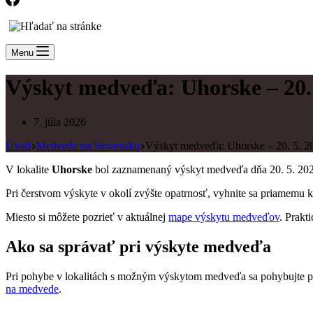
Menu
Výskyt medveďa: Uhorske – 20. 
7. júla 2026
Úvod
Medvede na Slovensku
Výskyt medveďa: Uhorske – 20. 5. 2
V lokalite
Uhorske
bol zaznamenaný výskyt medveďa dňa 20. 5. 2026.
Pri čerstvom výskyte v okolí zvýšte opatrnosť, vyhnite sa priamemu
Miesto si môžete pozrieť v aktuálnej
mape výskytu medveďov
. Prakt
Ako sa správať pri výskyte medveďa
Pri pohybe v lokalitách s možným výskytom medveďa sa pohybujte pre
na medvede
.