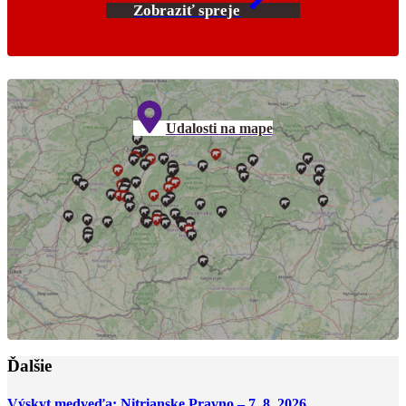
Zobraziť spreje
Udalosti na mape
Ďalšie
Výskyt medveďa: Nitrianske Pravno – 7. 8. 2026