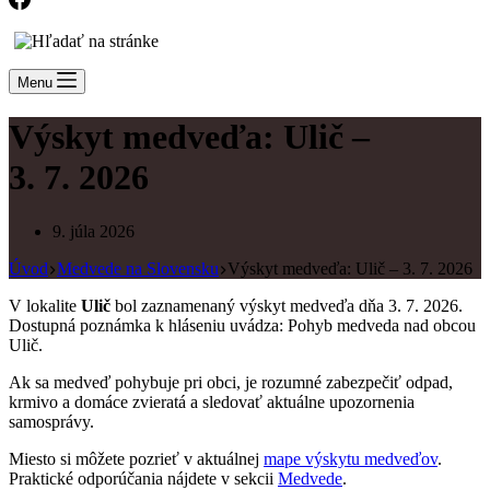
Menu
Výskyt medveďa: Ulič –
3. 7. 2026
9. júla 2026
Úvod
Medvede na Slovensku
Výskyt medveďa: Ulič – 3. 7. 2026
V lokalite
Ulič
bol zaznamenaný výskyt medveďa dňa 3. 7. 2026.
Dostupná poznámka k hláseniu uvádza: Pohyb medveda nad obcou
Ulič.
Ak sa medveď pohybuje pri obci, je rozumné zabezpečiť odpad,
krmivo a domáce zvieratá a sledovať aktuálne upozornenia
samosprávy.
Miesto si môžete pozrieť v aktuálnej
mape výskytu medveďov
.
Praktické odporúčania nájdete v sekcii
Medvede
.