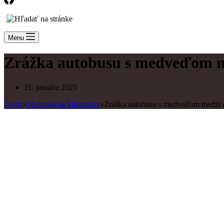
Menu
Zrážka autobusu s medveďom m
21. januára 2025
Úvod
Medvede na Slovensku
Zrážka autobusu s medveďom medzi o