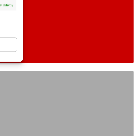
y aktívny
a