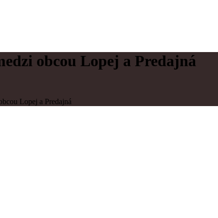
edzi obcou Lopej a Predajná
bcou Lopej a Predajná