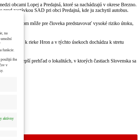
medzi obcami Lopej a Predajná, ktoré sa nachádzajú v okrese Brezno.
e pred zastávkou SAD pri obci Predajná, kde ju zachytil autobus.
aneným medveďom môže pre človeka predstavovať vysoké riziko útoku,
e, na
m umožní
aľ prechádza k rieke Hron a v týchto úsekoch dochádza k stretu
ť
a funkcie.
 použijú iba
ytne vám lepší prehľad o lokalitách, v ktorých častiach Slovenska sa
čov v
ky.
y aktívny