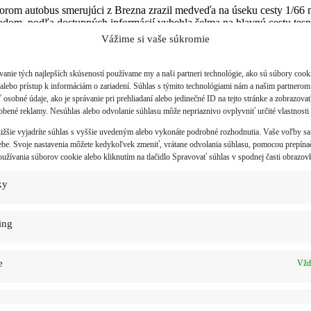
torom autobus smerujúci z Brezna zrazil medveďa na úseku cesty 1/66 
vodom, podľa dostupných informácií vybehla šelma na hlavnú cestu tesn
Vážime si vaše súkromie
podarilo, k prípadu boli privolaní aj miestni poľovníci. Stret so zr
í a vyhýbať sa oblastiam s hustou, neprehľadnou vegetáciou.
anie tých najlepších skúseností používame my a naši partneri technológie, ako sú súbory cooki
/alebo prístup k informáciám o zariadení. Súhlas s týmito technológiami nám a našim partnero
esty je podľa vyjadrení zoológa migračným koridorom zveri, ktorá tadi
 osobné údaje, ako je správanie pri prehliadaní alebo jedinečné ID na tejto stránke a zobrazova
obené reklamy. Nesúhlas alebo odvolanie súhlasu môže nepriaznivo ovplyvniť určité vlastnosti 
ižšie vyjadríte súhlas s vyššie uvedeným alebo vykonáte podrobné rozhodnutia. Vaše voľby sa
torej nájdete zaznamenané upozornenia od obcí a miest Slovenska a posk
be. Svoje nastavenia môžete kedykoľvek zmeniť, vrátane odvolania súhlasu, pomocou prepína
 na našom blogu v kategórii
Medvede na Slovensku
.
užívania súborov cookie alebo kliknutím na tlačidlo Spravovať súhlas v spodnej časti obrazov
ky
ing
e
Vžd