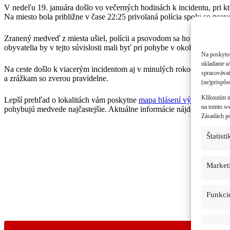
V nedeľu 19. januára došlo vo večerných hodinách k incidentu, pri k
Na miesto bola približne v čase 22:25 privolaná polícia spolu so pso
Zranený medveď z miesta ušiel, polícii a psovodom sa ho dohľadať ne
obyvatelia by v tejto súvislosti mali byť pri pohybe v okolí obozretn
Na poskytov
ukladanie a
Na ceste došlo k viacerým incidentom aj v minulých rokoch, okolie c
spracovávať
a zrážkam so zverou pravidelne.
(ne)prispôs
Kliknutím n
Lepší prehľad o lokalitách vám poskytne
mapa hlásení výskytu
, na k
na tomto we
pohybujú medvede najčastejšie. Aktuálne informácie nájdete naďalej
Zásadách po
Štatisti
Market
Funkci