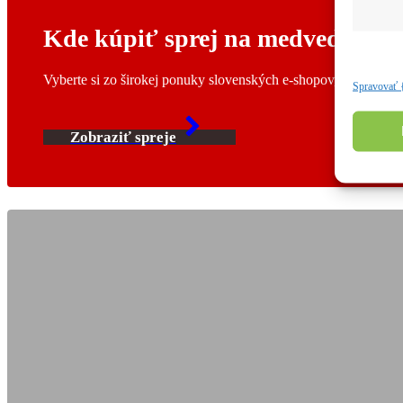
Kde kúpiť sprej na medvede?
Vyberte si zo širokej ponuky slovenských e-shopov, ktoré maj
Spravovať 
Zobraziť spreje