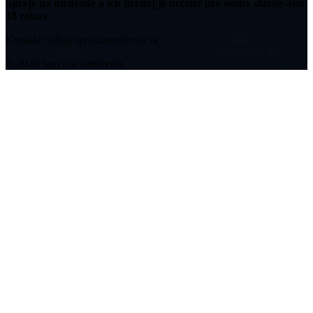
Spreje na medvede a ich predaj je určený pre osoby staršie ako
18 rokov.
Kontakt: info@sprejnamedveda.sk
© 2026 Sprej na medveďa