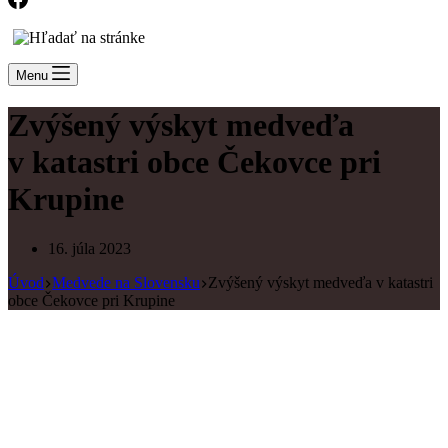
Menu
Zvýšený výskyt medveďa
v katastri obce Čekovce pri
Krupine
16. júla 2023
Úvod
Medvede na Slovensku
Zvýšený výskyt medveďa v katastri
obce Čekovce pri Krupine