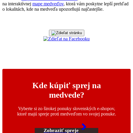
na interaktívnej
mape medveďov
, ktorá vám poskytne lepší prehľad
o lokalitách, kde na medveďa upozorňujú najčastejšie.
Kde kúpiť sprej na
medvede?
Vyberte si zo širokej ponuky slovenských e-shopov,
ktoré majú spreje proti medveďom vo svojej ponuke.
Zobraziť spreje