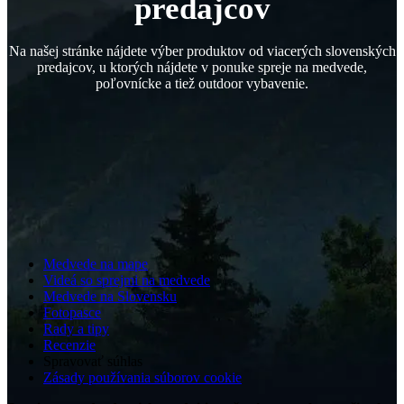
predajcov
Na našej stránke nájdete výber produktov od viacerých slovenských
predajcov, u ktorých nájdete v ponuke spreje na medvede,
poľovnícke a tiež outdoor vybavenie.
Medvede na mape
Videá so sprejmi na medvede
Medvede na Slovensku
Fotopasce
Rady a tipy
Recenzie
Spravovať súhlas
Zásady používania súborov cookie