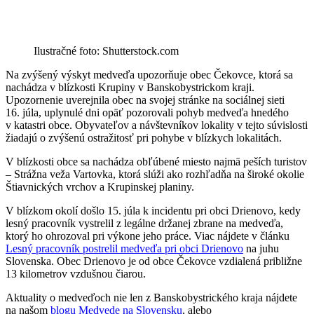
Ilustračné foto: Shutterstock.com
Na zvýšený výskyt medveďa upozorňuje obec Čekovce, ktorá sa
nachádza v blízkosti Krupiny v Banskobystrickom kraji.
Upozornenie uverejnila obec na svojej stránke na sociálnej sieti
16. júla, uplynulé dni opäť pozorovali pohyb medveďa hnedého
v katastri obce. Obyvateľov a návštevníkov lokality v tejto súvislosti
žiadajú o zvýšenú ostražitosť pri pohybe v blízkych lokalitách.
V blízkosti obce sa nachádza obľúbené miesto najmä peších turistov
– Strážna veža Vartovka, ktorá slúži ako rozhľadňa na široké okolie
Štiavnických vrchov a Krupinskej planiny.
V blízkom okolí došlo 15. júla k incidentu pri obci Drienovo, kedy
lesný pracovník vystrelil z legálne držanej zbrane na medveďa,
ktorý ho ohrozoval pri výkone jeho práce. Viac nájdete v článku
Lesný pracovník postrelil medveďa pri obci Drienovo
na juhu
Slovenska. Obec Drienovo je od obce Čekovce vzdialená približne
13 kilometrov vzdušnou čiarou.
Aktuality o medveďoch nie len z Banskobystrického kraja nájdete
na našom
blogu Medvede na Slovensku
, alebo