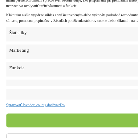
našim partnerom umožní spracovávať osobné údaje, ako je správanie pri prehliadaní alebo
nepriaznivo ovplyvniť určité vlastnosti a funkcie.
Kliknutím nižšie vyjadríte súhlas s vyššie uvedeným alebo vykonáte podrobné rozhodnuti
súhlasu, pomocou prepínačov v Zásadách používania súborov cookie alebo kliknutím na tla
Štatistiky
Marketing
Funkcie
Spravovať {vendor_count} dodávateľov