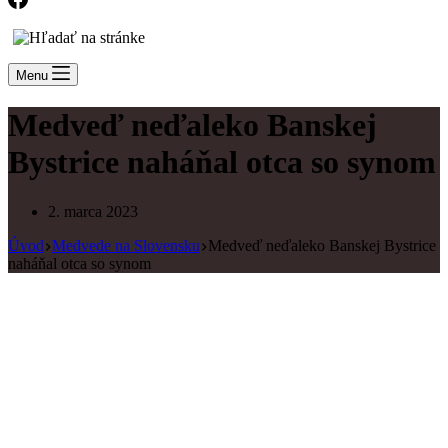
Menu
Medveď neďaleko Banskej
Bystrice naháňal otca so synom
2. marca 2023
Úvod
Medvede na Slovensku
Medveď neďaleko Banskej Bystrice
naháňal otca so synom