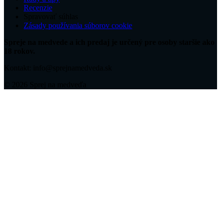
Recenzie
Spravovať súhlas
Zásady používania súborov cookie
Spreje na medvede a ich predaj je určený pre osoby staršie ako
18 rokov.
Kontakt: info@sprejnamedveda.sk
© 2026 Sprej na medveďa