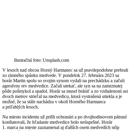
Ilustračná foto: Unsplash.com
V lesoch nad obcou Horný Harmanec sa už pravdepodobne prebrali
zo zimného spánku medvede. V pondelok 27. februára 2023 sa
horár Martin spolu so svojim synom vydali na prechádzku a začuli
agresívny rev medvedice. Začali utekať, ale syn sa na zamrznutej
pôde pošmykol a spadol. Horár sa musel brániť a zo vzdialenosti asi
dvoch metrov strieľal na medvedicu, ktorá vystrašená utiekla a je
možné, že sa stále nachádza v okolí Horného Harmanca
a priľahlých lesoch.
Na miesto incidentu už prišli ochranári a po dvojhodinovom pátraní
konštatovali, že hľadanie medvedice bolo neúspešné. Horár
1. marca na mieste zaznamenal aj ďalších osem medvedích stôp