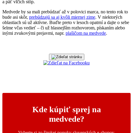
a päť vlčích stôp.
Medvede by sa mali prebúdzať až v polovici marca, no tento rok to
bude asi skôr,
prebúdzajú sa aj kvôli miernej zime
. V niektorých
oblastiach sú už aktívne. Buďte preto v lesoch opatrní a dajte o sebe
šelme včas vedieť – či už hlasnejším rozhovorom, pískaním alebo
inými zvukovými prejavmi, napr.
plašičom na medvede
.
Kde kúpiť sprej na
medvede?
Vyberte si zo širokej ponuky slovenských e-shopov,