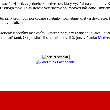
sociálnej sieti, že jedného z medveďov, ktorý vyčíňal na cintoríne v 
07 kilogramov. Za asistencie veterinárov bol medveď následne usmrten
 pri ktorom boli poškodené svietniky, rozmetané kvety a dekorácie. Na
šlo o vandalizmus.
spôsobený viacerými medveďmi, ktorých pohyb zaznamenali v areáli a 
a mláďatami. O tejto situácii sme informovali 5. júna v článku
Medved