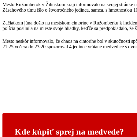
Mesto Ružomberok v Žilinskom kraji informovalo na svojej stránke na 
Zásahového tímu išlo o štvorročného jedinca, samca, s hmotnosťou 1
Začiatkom júna došlo na mestskom cintoríne v Ružomberku k incidentu,
polícia posilnila na mieste svoje hliadky, keďže sa predpokladalo, že 
Mesto neskôr informovalo, že chaos na cintoríne bol v skutočnosti 
21:25 večera do 23:20 spozoroval 4 jedince vrátane medvedice s dvom
Kde kúpiť sprej na medvede?