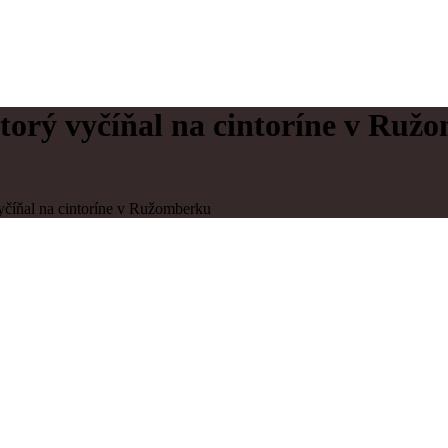
ktorý vyčíňal na cintoríne v Ruž
vyčíňal na cintoríne v Ružomberku