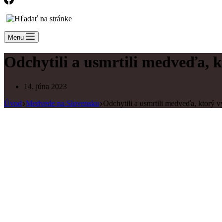
Menu
Odchytili a usmrtili medveďa, 
14. júna 2023
Úvod
Medvede na Slovensku
Odchytili a usmrtili medveďa, ktorý 