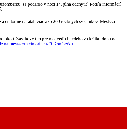
Ružomberku, sa podarilo v noci 14. júna odchytiť. Podľa informácií
ý.
 cintoríne narátali viac ako 200 rozbitých svietnikov. Mestská
jeho okolí. Zásahový tím pre medveďa hnedého za krátku dobu od
e na mestskom cintoríne v Ružomberku
.