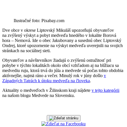
Ilustračné foto: Pixabay.com
Dve obce v okrese Liptovský Mikuláš upozorňujú obyvateľov
na zvýšený výskyt a pobyt medveďa hnedého v lokalite Borová
hora – Nemová. Ide o obec Jakubovany a susednú obec Liptovský
Ondrej, ktoré upozornenie na výskyt medveďa uverejnili na svojich
stránkach na sociálnej sieti.
Obyvateľov a návštevníkov žiadajú o zvýšenú ostražitosť pri
pohybe v týchto lokalitách okolo obcí vzhľadom aj na blížiacu sa
medvediu ruju, ktorá trvá do júla a medvede sú počas tohto obdobia
aktívnejšie, najmä ráno a večer. Minulý rok v júny došlo
v
Západných Tatrách k útoku medveďa na človeka
.
Aktuality o medveďoch v Žilinskom kraji nájdete
v tejto kategórii
na našom blogu Medvede na Slovensku.