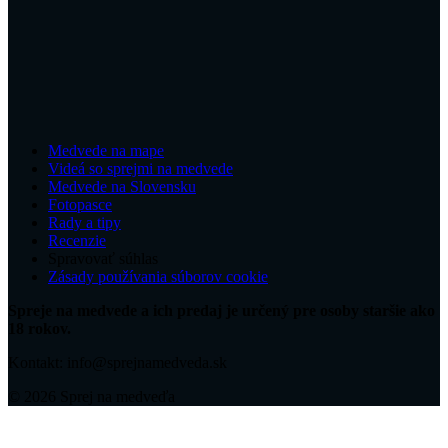
Medvede na mape
Videá so sprejmi na medvede
Medvede na Slovensku
Fotopasce
Rady a tipy
Recenzie
Spravovať súhlas
Zásady používania súborov cookie
Spreje na medvede a ich predaj je určený pre osoby staršie ako
18 rokov.
Kontakt: info@sprejnamedveda.sk
© 2026 Sprej na medveďa