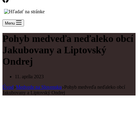
Menu
Pohyb medveďa neďaleko obcí
Jakubovany a Liptovský
Ondrej
11. apríla 2023
Úvod
Medvede na Slovensku
Pohyb medveďa neďaleko obcí
Jakubovany a Liptovský Ondrej