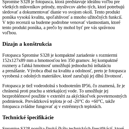
Spromise S328 je fotopasca, ktorá predstavuje ideálnu voľbu pre
všetkých milovníkov prírody, myslivcov alebo tých, ktorí potrebujú
sledovať a dokumentovať dianie vo svojom okolí. Tento produkt
ponúka vysokú kvalitu, spoľahlivosť a mnoho užitočných funkcií.
V tejto recenzii sa budeme podrobne venovať vlastnostiam, ktoré
tento produkt ponúka, a prečo by mohol byť pre vás správnou
voľbou.
Dizajn a konštrukcia
Fotopasca Spromise S328 je kompaktné zariadenie s rozmiermi
152x127x89 mm a hmotnosťou len 350 gramov. Jej kompaktné
rozmery a ľahká hmotnosť umožňujú jednoduchú inštaláciu
a prenášanie. Výrobca dbal na kvalitu a odolnosť, preto je fotopasca
vyrobená z odolných materiálov, ktoré zaručujú jej dlhú životnosť.
Fotopasca je tiež vodeodolná s hodnotením IP56, čo znamená, že je
chránená proti prachu a striekajúcej vode. To umožňuje jej
bezproblémové použitie v exteriéri za akýchkoľvek poveternostných
podmienok. Prevádzková teplota je od -20°C do +60°C, takže
fotopasca zvládne fungovať aj v extrémnych teplotách.
Technické špecifikácie
Spromise S328 ponúka širokú škálu technických špecifikácií, ktoré