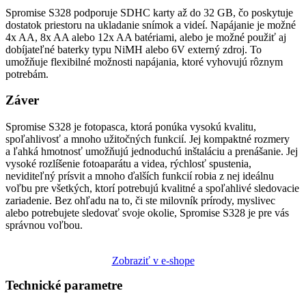
Spromise S328 podporuje SDHC karty až do 32 GB, čo poskytuje
dostatok priestoru na ukladanie snímok a videí. Napájanie je možné
4x AA, 8x AA alebo 12x AA batériami, alebo je možné použiť aj
dobíjateľné baterky typu NiMH alebo 6V externý zdroj. To
umožňuje flexibilné možnosti napájania, ktoré vyhovujú rôznym
potrebám.
Záver
Spromise S328 je fotopasca, ktorá ponúka vysokú kvalitu,
spoľahlivosť a mnoho užitočných funkcií. Jej kompaktné rozmery
a ľahká hmotnosť umožňujú jednoduchú inštaláciu a prenášanie. Jej
vysoké rozlíšenie fotoaparátu a videa, rýchlosť spustenia,
neviditeľný prísvit a mnoho ďalších funkcií robia z nej ideálnu
voľbu pre všetkých, ktorí potrebujú kvalitné a spoľahlivé sledovacie
zariadenie. Bez ohľadu na to, či ste milovník prírody, myslivec
alebo potrebujete sledovať svoje okolie, Spromise S328 je pre vás
správnou voľbou.
Zobraziť v e-shope
Technické parametre