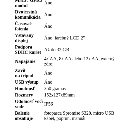
MMS / GPRS
Áno
modul
Dvojcestná
Áno
komunikácia
Časovač
Áno
fotenia
Vstavaný
Áno, farebný LCD 2″
displej
Podpora
Až do 32 GB
SDHC kariet
4x AA, 8x AA alebo 12x AA, externý
Napájanie
zdroj
Závit
Áno
na tripod
USB výstup
Áno
Hmotnosť
350 gramov
Rozmery
152x127x89mm
Odolnosť voči
IP56
vode
Balenie
fotopasca Spromise S328, micro USB
obsahuje
kábel, popruh, manuál