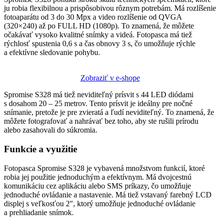
ju robia flexibilnou a prispôsobivou rôznym potrebám. Má rozlíšenie
fotoaparátu od 3 do 30 Mpx a video rozlíšenie od QVGA
(320×240) až po FULL HD (1080p). To znamená, že môžete
očakávať vysoko kvalitné snímky a videá. Fotopasca má tiež
rýchlosť spustenia 0,6 s a čas obnovy 3 s, čo umožňuje rýchle
a efektívne sledovanie pohybu.
Zobraziť v e-shope
Spromise S328 má tiež neviditeľný prísvit s 44 LED diódami
s dosahom 20 – 25 metrov. Tento prísvit je ideálny pre nočné
snímanie, pretože je pre zvieratá a ľudí neviditeľný. To znamená, že
môžete fotografovať a nahrávať bez toho, aby ste rušili prírodu
alebo zasahovali do súkromia.
Funkcie a využitie
Fotopasca Spromise S328 je vybavená množstvom funkcií, ktoré
robia jej použitie jednoduchým a efektívnym. Má dvojcestnú
komunikáciu cez aplikáciu alebo SMS príkazy, čo umožňuje
jednoduché ovládanie a nastavenie. Má tiež vstavaný farebný LCD
displej s veľkosťou 2″, ktorý umožňuje jednoduché ovládanie
a prehliadanie snímok.