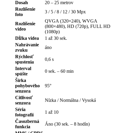
Dosah
20 – 25 metrov
Rozlíšenie
3 / 5 / 8 / 12 / 30 Mpx
foto
QVGA (320×240), WVGA
Rozlíšenie
(800×480), HD (720p), FULL HD
video
(1080p)
Dĺžka videa
1 až 30 sek.
Nahrávanie
áno
zvuku
Rýchlosť
0,6 s
spustenia
Interval
0 sek. – 60 min
spúšte
Šírka
pohybového
95°
senzora
Citlivosť
Nízka / Normálna / Vysoká
senzora
Séria
1 až 10
fotografií
Časozberná
Áno (30 sek. – 8 hodín)
funkcia