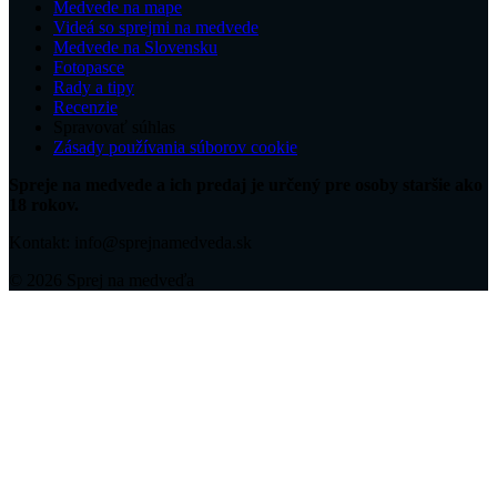
Medvede na mape
Videá so sprejmi na medvede
Medvede na Slovensku
Fotopasce
Rady a tipy
Recenzie
Spravovať súhlas
Zásady používania súborov cookie
Spreje na medvede a ich predaj je určený pre osoby staršie ako
18 rokov.
Kontakt: info@sprejnamedveda.sk
© 2026 Sprej na medveďa