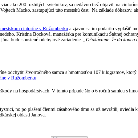
iac ako 200 rozbitých svietnikov, sa nedávno tiež objavili na cintoríne 
c Vojtech Macko, zastupujúci túto mestskú časť. Na základe dôkazov, a
mestskom cintoríne v Ružomberku
a zjavne sa im podarilo vyplašiť me
 hnedého. Kristína Bocková, manažérka pre komunikáciu Štátnej ochra
júna bude spustené odchytové zariadenie.
„Očakávame, že do konca t
ne odchytiť štvorročného samca s hmotnosťou 107 kilogramov, ktorý bo
toríne v Ružomberku
.
škody na hospodárstvach. V tomto prípade šlo o 6 ročnú samicu s hmo
j Bystrici, no po plašení členmi zásahového tímu sa už nevrátili, uv
dkárskej oblasti Janova.