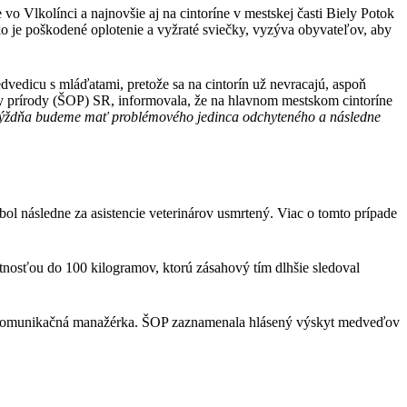
vo Vlkolínci a najnovšie aj na cintoríne v mestskej časti Biely Potok
ko je poškodené oplotenie a vyžraté sviečky, vyzýva obyvateľov, aby
dvedicu s mláďatami, pretože sa na cintorín už nevracajú, aspoň
ny prírody (ŠOP) SR, informovala, že na hlavnom mestskom cintoríne
ýždňa budeme mať problémového jedinca odchyteného a následne
l následne za asistencie veterinárov usmrtený. Viac o tomto prípade
tnosťou do 100 kilogramov, ktorú zásahový tím dlhšie sledoval
iedla komunikačná manažérka. ŠOP zaznamenala hlásený výskyt medveďov