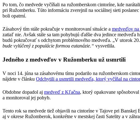
Po tom, čo medvede vyčíňali na ružomberskom cintoríne, kde narátali v
pri Ružomberku. Túto informáciu zverejnil na sociálnej sieti poslane
boli opatrní.
Zásahový tím stále pokračuje v monitorovaní situácie a
medveďov na 
zatiaľ nie. Avšak stále sa tam pohybujú ďalšie dva jedince medveďa
budú pokračovať s odchytom problémového medveďa. „V utorok 20. 
bude vylúčený z populácie formou eutanázie.“
vysvetlila.
Jedného z medveďov v Ružomberku už usmrtili
V noci 14. júna sa zásahovému tímu podarilo na ružomberskom cintorí
nájdete v článku
Odchytili a usmrtili medveďa, ktorý vyčíňal na cin
Obdobne dopadol aj
medveď z Kľačna
, ktorý opakovane spôsoboval 
a monitoroval jej pohyb.
Tento rok sa medvede tiež objavili na cintoríne v Tajove pri Banske
aj v okrese Ružomberok, konkrétne v mestskej časti Satelity a v záhra