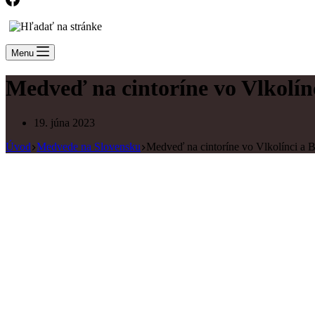
Menu
Medveď na cintoríne vo Vlkolín
19. júna 2023
Úvod
Medvede na Slovensku
Medveď na cintoríne vo Vlkolínci a 