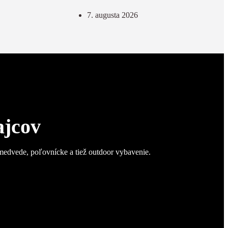
7. augusta 2026
ajcov
 medvede, poľovnícke a tiež outdoor vybavenie.