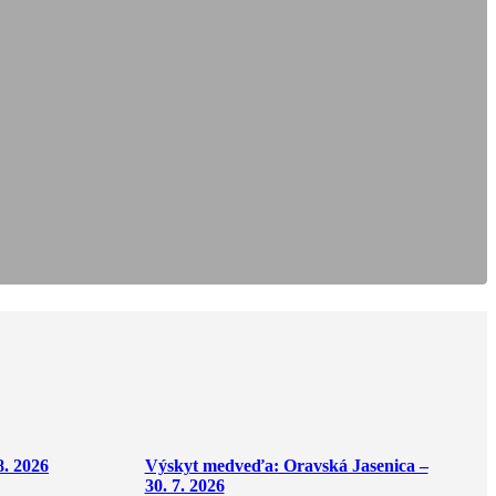
8. 2026
Výskyt medveďa: Oravská Jasenica –
30. 7. 2026