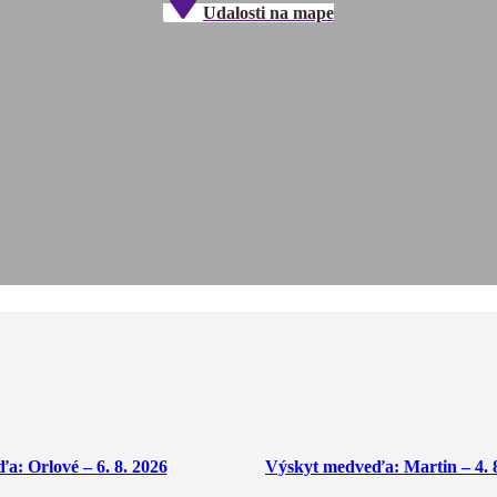
Udalosti na mape
: Orlové – 6. 8. 2026
Výskyt medveďa: Martin – 4. 