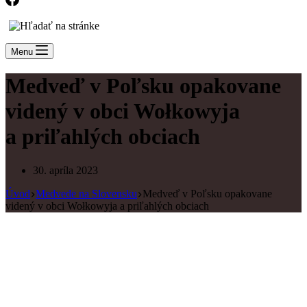
Menu
Medveď v Poľsku opakovane
videný v obci Wołkowyja
a priľahlých obciach
30. apríla 2023
Úvod
Medvede na Slovensku
Medveď v Poľsku opakovane
videný v obci Wołkowyja a priľahlých obciach