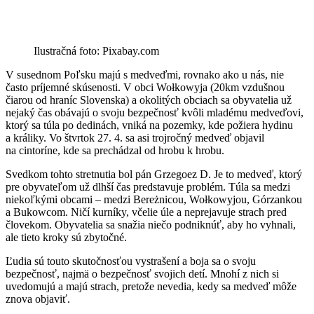
Ilustračná foto: Pixabay.com
V susednom Poľsku majú s medveďmi, rovnako ako u nás, nie
často príjemné skúsenosti. V obci Wołkowyja (20km vzdušnou
čiarou od hraníc Slovenska) a okolitých obciach sa obyvatelia už
nejaký čas obávajú o svoju bezpečnosť kvôli mladému medveďovi,
ktorý sa túla po dedinách, vniká na pozemky, kde požiera hydinu
a králiky. Vo štvrtok 27. 4. sa asi trojročný medveď objavil
na cintoríne, kde sa prechádzal od hrobu k hrobu.
Svedkom tohto stretnutia bol pán Grzegoez D. Je to medveď, ktorý
pre obyvateľom už dlhší čas predstavuje problém. Túla sa medzi
niekoľkými obcami – medzi Bereżnicou, Wołkowyjou, Górzankou
a Bukowcom. Ničí kurníky, včelie úle a neprejavuje strach pred
človekom. Obyvatelia sa snažia niečo podniknúť, aby ho vyhnali,
ale tieto kroky sú zbytočné.
Ľudia sú touto skutočnosťou vystrašení a boja sa o svoju
bezpečnosť, najmä o bezpečnosť svojich detí. Mnohí z nich si
uvedomujú a majú strach, pretože nevedia, kedy sa medveď môže
znova objaviť.