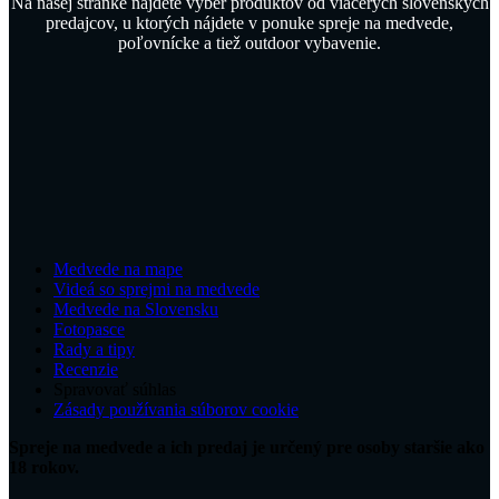
Na našej stránke nájdete výber produktov od viacerých slovenských
predajcov, u ktorých nájdete v ponuke spreje na medvede,
poľovnícke a tiež outdoor vybavenie.
Medvede na mape
Videá so sprejmi na medvede
Medvede na Slovensku
Fotopasce
Rady a tipy
Recenzie
Spravovať súhlas
Zásady používania súborov cookie
Spreje na medvede a ich predaj je určený pre osoby staršie ako
18 rokov.