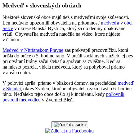
Medveď v slovenských obciach
Niektoré slovenské obce majú tiež s medveďmi svoje skúsenosti.
Len nedávno upozornili obyvatelia na prítomnosť
medveďa v obci
Selce
v okrese Banská Bystrica, ktorý sa do dediny opakovane
vrátil. Obyvateľka medveďa natočila na video, ktoré nájdete
v článku.
Medveď v Nitrianskom Pravne
zas prekvapil pracovníčku, ktorá
prišla do práce o 5. hodine ráno. V areáli sociálnych služieb jej pes
pri otváraní brány začal štekať a správať sa zvláštne. Keď sa
na miesto pozrela, videla medveda, ktorý sa pohyboval priamo
v areáli centra.
V polovici apríla, priamo v blízkosti domov, sa prechádzal
medveď
v Sielnici
, okres Zvolen, ktorého obyvatelia zazreli asi o 6. hodine
ráno. Neďaleko tejto obce došlo aj k incidentu, kedy
poľovník
postrelil medvedicu
v Zvernici Bieň.