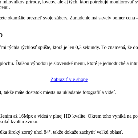
ilovníkov prírody, lovcov, ale aj tých, ktorí potrebujú monitorovať s
 cenu.
 okamžite prezrieť svoje zábery. Zariadenie má skvelý pomer cena – 
HD
i rýchla rýchlosť spúšte, ktorá je len 0,3 sekundy. To znamená, že d
lochu. Ďalšou výhodou je slovenské menu, ktoré je jednoduché a intui
Zobraziť v e-shope
akže máte dostatok miesta na ukladanie fotografií a videí.
šením až 16Mpx a videá v plnej HD kvalite. Okrem toho vyniká na po
sokú kvalitu zvuku.
a široký zorný uhol 84°, takže dokáže zachytiť veľkú oblasť.