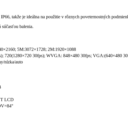
P66, takže je ideálna na použitie v rôznych poveternostných podmien
ú súčasťou balenia.
40×2160; 5M:3072×1728; 2M:1920×1088
s); 720(1280×720 30fps); WVGA: 848×480 30fps; VGA:(640×480 30
y/nízka/auto
B
FT LCD
OV=84°