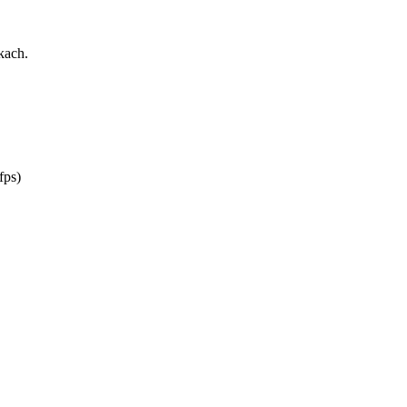
kach.
fps)