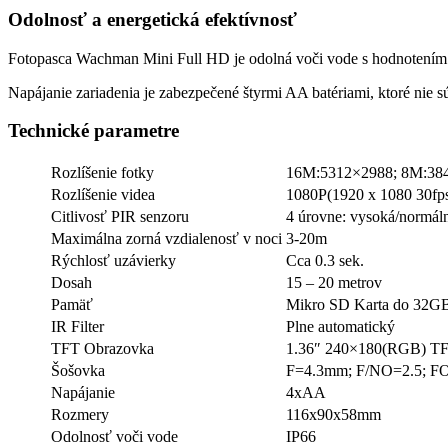
Odolnosť a energetická efektívnosť
Fotopasca Wachman Mini Full HD je odolná voči vode s hodnotením I
Napájanie zariadenia je zabezpečené štyrmi AA batériami, ktoré nie s
Technické parametre
Rozlíšenie fotky
16M:5312×2988; 8M:38
Rozlíšenie videa
1080P(1920 x 1080 30fp
Citlivosť PIR senzoru
4 úrovne: vysoká/normáln
Maximálna zorná vzdialenosť v noci
3-20m
Rýchlosť uzávierky
Cca 0.3 sek.
Dosah
15 – 20 metrov
Pamäť
Mikro SD Karta do 32G
IR Filter
Plne automatický
TFT Obrazovka
1.36″ 240×180(RGB) T
Šošovka
F=4.3mm; F/NO=2.5; F
Napájanie
4xAA
Rozmery
116x90x58mm
Odolnosť voči vode
IP66