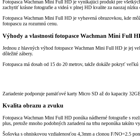
Fotopasca Wachman Mini Full HD je vynikajúci produkt pre všetkých m
zachytiť krásne fotografie a videá v plnej HD kvalite za naozaj nízku
Fotopasca Wachman Mini Full HD je vybavená obrazovkou, kde môžete
fotopascu za rozumnú cenu.
Výhody a vlastnosti fotopasce Wachman Mini Full 
Jednou z hlavných výhod fotopasce Wachman Mini Full HD je jej veľm
dôležité zábery.
Fotopasca má dosah od 15 do 20 metrov, takže dokáže pokryť veľkú p
Zariadenie podporuje pamäťové karty Micro SD až do kapacity 32GB, t
Kvalita obrazu a zvuku
Fotopasca Wachman Mini Full HD ponúka nádherné fotografie s rozlí
plus, pretože mnoho podobných zariadení na trhu neponúka takúto vy
Šošovka s ohniskovou vzdialenosťou 4,3mm a clonou F/NO=2.5 ponúk