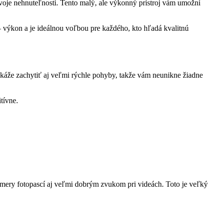
voje nehnuteľnosti. Tento malý, ale výkonný prístroj vám umožní
výkon a je ideálnou voľbou pre každého, kto hľadá kvalitnú
okáže zachytiť aj veľmi rýchle pohyby, takže vám neunikne žiadne
tívne.
mery fotopascí aj veľmi dobrým zvukom pri videách. Toto je veľký