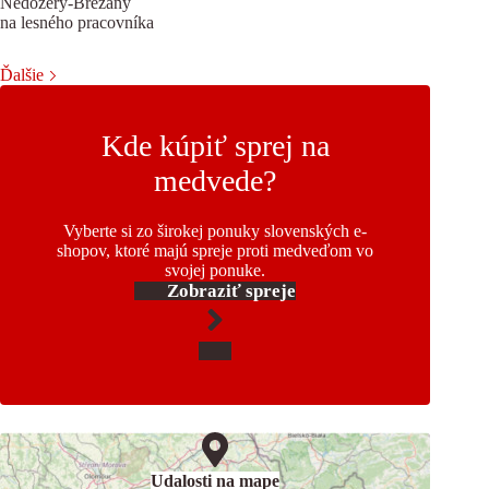
Nedožery-Brezany
na lesného pracovníka
Ďalšie
Kde kúpiť sprej na
medvede?
Vyberte si zo širokej ponuky slovenských e-
shopov, ktoré majú spreje proti medveďom vo
svojej ponuke.
Zobraziť spreje
Udalosti na mape