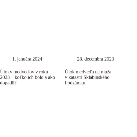
1. januára 2024
28. decembra 2023
Útoky medveďov v roku
Útok medveďa na muža
2023 – koľko ich bolo a ako
v katastri Sklabinského
dopadli?
Podzámku