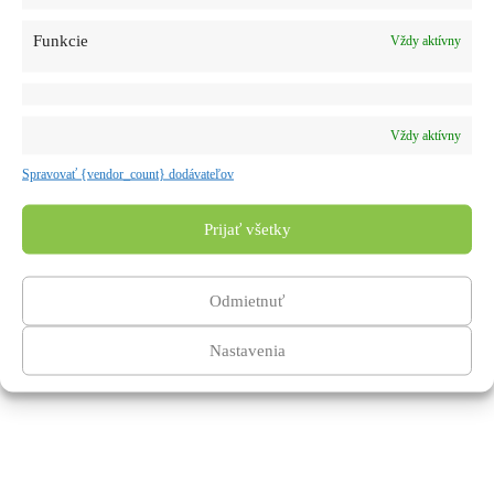
Funkcie
Vždy aktívny
7. júna 2023
11. mája 2023
Vždy aktívny
Medveď naháňal cyklistu
Poľovník prehovoril o útoku
Spravovať {vendor_count} dodávateľov
medzi obcami Liešťany
medveďa vo Višňovom
a Čavoj, k útoku však
nedošlo
Prijať všetky
Odmietnuť
Nastavenia