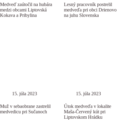
Medveď zaútočil na hubára
Lesný pracovník postrelil
medzi obcami Liptovská
medveďa pri obci Drienovo
Kokava a Pribylina
na juhu Slovenska
15. júla 2023
15. júla 2023
Muž v sebaobrane zastrelil
Útok medveďa v lokalite
medvedicu pri Sučanoch
Maša-Červený kút pri
Liptovskom Hrádku