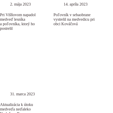
2. mája 2023
14. apríla 2023
Pri Višňovom napadol
Poľovník v sebaobrane
medveď lesníka
vystrelil na medvedicu pri
a poľovníka, ktorý ho
obci Kováčová
postrelil
31. marca 2023
Aktualizácia k útoku
medveďa neďaleko