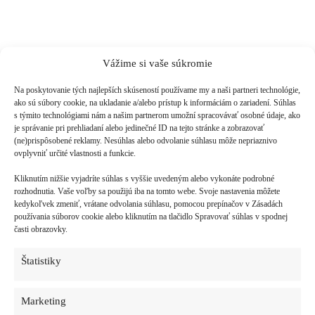
Vážime si vaše súkromie
Na poskytovanie tých najlepších skúseností používame my a naši partneri technológie,
ako sú súbory cookie, na ukladanie a/alebo prístup k informáciám o zariadení. Súhlas
s týmito technológiami nám a našim partnerom umožní spracovávať osobné údaje, ako
je správanie pri prehliadaní alebo jedinečné ID na tejto stránke a zobrazovať
(ne)prispôsobené reklamy. Nesúhlas alebo odvolanie súhlasu môže nepriaznivo
7. júla 2023
23. júna 2023
ovplyvniť určité vlastnosti a funkcie.
Medveď zaútočil na 20
Medvedica napadla
Kliknutím nižšie vyjadríte súhlas s vyššie uvedeným alebo vykonáte podrobné
ročného chlapca na farme
pracovníka Lesov SR
rozhodnutia. Vaše voľby sa použijú iba na tomto webe. Svoje nastavenia môžete
pri obci Háj v okrese
v obvode Dolná Bzová
kedykoľvek zmeniť, vrátane odvolania súhlasu, pomocou prepínačov v Zásadách
Turčianske Teplice
neďaleko Detvy
používania súborov cookie alebo kliknutím na tlačidlo Spravovať súhlas v spodnej
časti obrazovky.
Štatistiky
Marketing